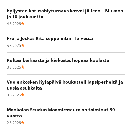
Kyljysten katusählyturnaus kasvoi jälleen – Mukana
jo 16 joukkuetta
4.8.2026
Pro ja Jockas Rita seppelöitiin Teivossa
5.8.2026
Kultaa keihäästä ja kiekosta, hopeaa kuulasta
3.8.2026
Vuolenkosken Kyläpäivä houkutteli lapsiperheitä ja
uusia asukkaita
3.8.2026
Mankalan Seudun Maamiesseura on toiminut 80
vuotta
2.8.2026