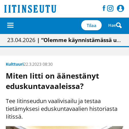
Tilaa
Hae
01.02.2026
05.02.2026
23.04.2026
| Painon vaihtumisen pitäisi näkyä hieman parempana painojäljen laatuna lehdessä
| Uudistettu kunnantalo on valoisa
| “Olemme käynnistämässä uudelleen keskustavisiotyön”
09.05.2026
| "Maalla on totuttu elämään omavaraisemmin kuin kaupungissa"
Kulttuuri
22.3.2023 08:30
Miten Iitti on äänestänyt
eduskuntavaaleissa?
Tee Iitinseudun vaalivisailu ja testaa
tietämyksesi eduskuntavaalien historiasta
Iitissä.