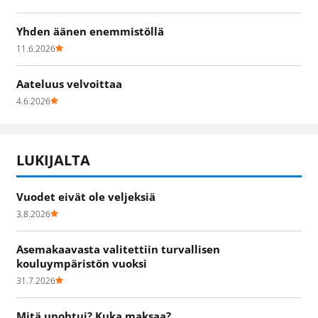
Yhden äänen enemmistöllä
11.6.2026
Aateluus velvoittaa
4.6.2026
LUKIJALTA
Vuodet eivät ole veljeksiä
3.8.2026
Asemakaavasta valitettiin turvallisen
kouluympäristön vuoksi
31.7.2026
Mitä unohtui? Kuka maksaa?