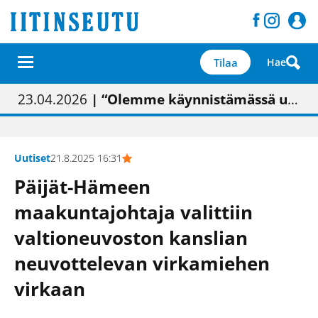
Tilaa
Hae
01.02.2026
05.02.2026
23.04.2026
| Painon vaihtumisen pitäisi näkyä hieman parempana painojäljen laatuna lehdessä
| Uudistettu kunnantalo on valoisa
| “Olemme käynnistämässä uudelleen keskustavisiotyön”
09.05.2026
| "Maalla on totuttu elämään omavaraisemmin kuin kaupungissa"
Uutiset
21.8.2025 16:31
Päijät-Hämeen
maakuntajohtaja valittiin
valtioneuvoston kanslian
neuvottelevan virkamiehen
virkaan