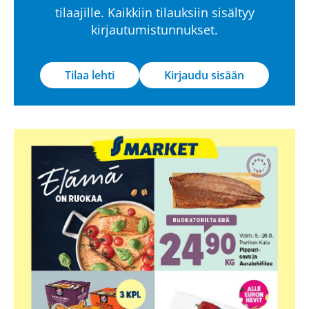
tilaajille. Kaikkiin tilauksiin sisältyy
kirjautumistunnukset.
Tilaa lehti
Kirjaudu sisään