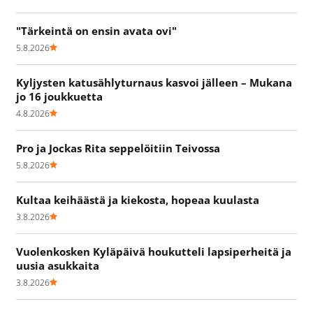
"Tärkeintä on ensin avata ovi"
5.8.2026
Kyljysten katusählyturnaus kasvoi jälleen – Mukana
jo 16 joukkuetta
4.8.2026
Pro ja Jockas Rita seppelöitiin Teivossa
5.8.2026
Kultaa keihäästä ja kiekosta, hopeaa kuulasta
3.8.2026
Vuolenkosken Kyläpäivä houkutteli lapsiperheitä ja
uusia asukkaita
3.8.2026