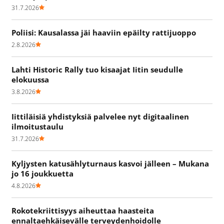
31.7.2026
Poliisi: Kausalassa jäi haaviin epäilty rattijuoppo
2.8.2026
Lahti Historic Rally tuo kisaajat Iitin seudulle
elokuussa
3.8.2026
Iittiläisiä yhdistyksiä palvelee nyt digitaalinen
ilmoitustaulu
31.7.2026
Kyljysten katusählyturnaus kasvoi jälleen – Mukana
jo 16 joukkuetta
4.8.2026
Rokotekriittisyys aiheuttaa haasteita
ennaltaehkäisevälle terveydenhoidolle