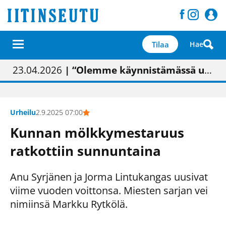
Tilaa
Hae
01.02.2026
05.02.2026
23.04.2026
| Painon vaihtumisen pitäisi näkyä hieman parempana painojäljen laatuna lehdessä
| Uudistettu kunnantalo on valoisa
| “Olemme käynnistämässä uudelleen keskustavisiotyön”
09.05.2026
| "Maalla on totuttu elämään omavaraisemmin kuin kaupungissa"
Urheilu
2.9.2025 07:00
Kunnan mölkkymestaruus
ratkottiin sunnuntaina
Anu Syrjänen ja Jorma Lintukangas uusivat
viime vuoden voittonsa. Miesten sarjan vei
nimiinsä Markku Rytkölä.