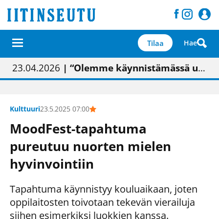
Tilaa
Hae
01.02.2026
05.02.2026
23.04.2026
| Painon vaihtumisen pitäisi näkyä hieman parempana painojäljen laatuna lehdessä
| Uudistettu kunnantalo on valoisa
| “Olemme käynnistämässä uudelleen keskustavisiotyön”
09.05.2026
| "Maalla on totuttu elämään omavaraisemmin kuin kaupungissa"
Kulttuuri
23.5.2025 07:00
MoodFest-tapahtuma
pureutuu nuorten mielen
hyvinvointiin
Tapahtuma käynnistyy kouluaikaan, joten
oppilaitosten toivotaan tekevän vierailuja
siihen esimerkiksi luokkien kanssa.