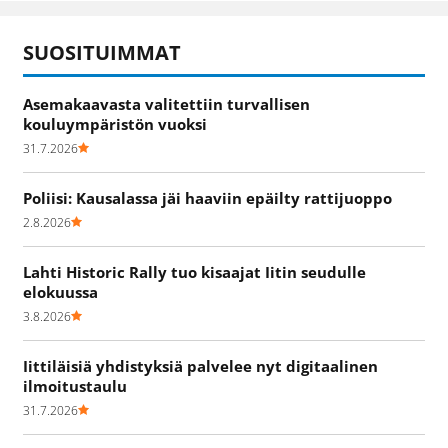
SUOSITUIMMAT
Asemakaavasta valitettiin turvallisen
kouluympäristön vuoksi
31.7.2026
Poliisi: Kausalassa jäi haaviin epäilty rattijuoppo
2.8.2026
Lahti Historic Rally tuo kisaajat Iitin seudulle
elokuussa
3.8.2026
Iittiläisiä yhdistyksiä palvelee nyt digitaalinen
ilmoitustaulu
31.7.2026