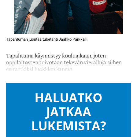
Tapahtuman juontaa tubetähti Jaakko Parkkali.
Tapahtuma käynnistyy kouluaikaan, joten
oppilaitosten toivotaan tekevän vierailuja siihen
esimerkiksi luokkien kanssa.
HALUATKO
JATKAA
LUKEMISTA?