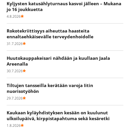
Kyljysten katusählyturnaus kasvoi jälleen – Mukana
jo 16 joukkuetta
4.8.2026
Rokotekriittisyys aiheuttaa haasteita
ennaltaehkäisevälle terveydenhoidolle
31.7.2026
Huutokauppakeisari nähdään ja kuullaan Jaala
Areenalla
30.7.2026
Tiltujen tansseilla kerätään varoja Iitin
nuorisotyöhön
29.7.2026
Kaukaan kyläyhdistyksen kesään on kuulunut
ulkoilupäivä, kirppistapahtuma sekä kesäretki
1.8.2026