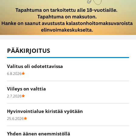
PÄÄKIRJOITUS
Valitus oli odotettavissa
6.8.2026
Viileys on valttia
2.7.2026
Hyvinvointialue kiristää vyötään
25.6.2026
Yhden äänen enemmistöllä