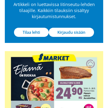
Artikkeli on luettavissa Iitinseutu-lehden
tilaajille. Kaikkiin tilauksiin sisältyy
kirjautumistunnukset.
Tilaa lehti
Kirjaudu sisään