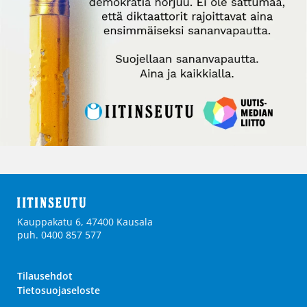
Kauppakatu 6, 47400 Kausala
puh. 0400 857 577
Tilausehdot
Tietosuojaseloste