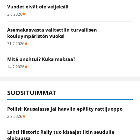
Vuodet eivät ole veljeksiä
3.8.2026
Asemakaavasta valitettiin turvallisen
kouluympäristön vuoksi
31.7.2026
Mitä unohtui? Kuka maksaa?
14.7.2026
SUOSITUIMMAT
Poliisi: Kausalassa jäi haaviin epäilty rattijuoppo
2.8.2026
Lahti Historic Rally tuo kisaajat Iitin seudulle
elokuussa