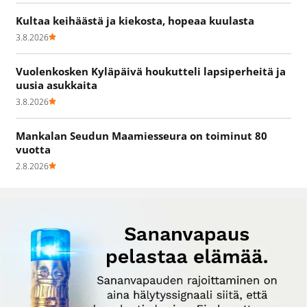
Kultaa keihäästä ja kiekosta, hopeaa kuulasta
3.8.2026
Vuolenkosken Kyläpäivä houkutteli lapsiperheitä ja
uusia asukkaita
3.8.2026
Mankalan Seudun Maamiesseura on toiminut 80
vuotta
2.8.2026