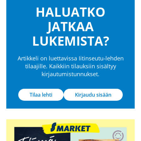
HALUATKO
JATKAA
LUKEMISTA?
Artikkeli on luettavissa Iitinseutu-lehden
tilaajille. Kaikkiin tilauksiin sisältyy
kirjautumistunnukset.
Tilaa lehti
Kirjaudu sisään