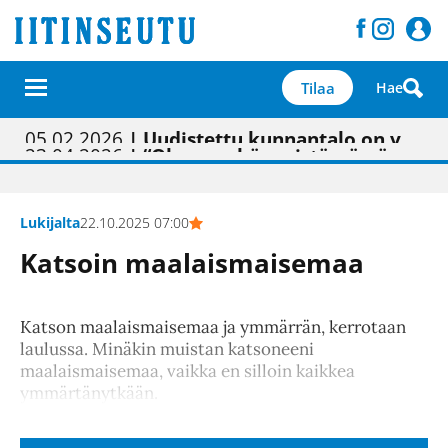
Tilaa
Hae
01.02.2026
05.02.2026
23.04.2026
| Painon vaihtumisen pitäisi näkyä hieman parempana painojäljen laatuna lehdessä
| Uudistettu kunnantalo on valoisa
| “Olemme käynnistämässä uudelleen keskustavisiotyön”
09.05.2026
| "Maalla on totuttu elämään omavaraisemmin kuin kaupungissa"
Lukijalta
22.10.2025 07:00
Katsoin maalaismaisemaa
Katson maalaismaisemaa ja ymmärrän, kerrotaan
laulussa. Minäkin muistan katsoneeni
maalaismaisemaa, vaikka en silloin kaikkea
ymmärtänytkään.