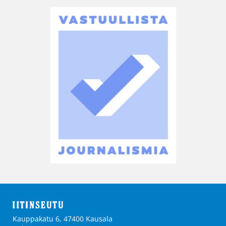
Kauppakatu 6, 47400 Kausala