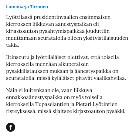
Lumimarja Tirronen
Lyöttilässä presidentinvaalien ensimmäisen
kierroksen liikkuvan äänestyspaikan eli
kirjastoauton pysähtymispaikkaa jouduttiin
muuttamaan seuratalolla olleen yksityistilaisuuden
takia.
Iitinseutu ja lyöttiläläiset olettivat, että toisella
kierroksella mennään alkuperäisen
pysäkkilistauksen mukaan ja äänestyspaikka on
seuratalolla, missä kyläläiset pitävät vaalikahvilaa.
Näin ei kuitenkaan ole, vaan liikkuva
ennakkoäänestyspaikka on myös toisella
kierroksella Tupaselantien ja Pietari Lyötintien
risteyksessä, missä sijaitsee kirjastoauton pysäkki.