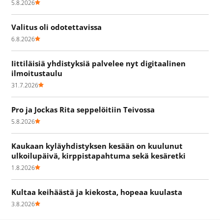
5.8.2026
Valitus oli odotettavissa
6.8.2026
Iittiläisiä yhdistyksiä palvelee nyt digitaalinen
ilmoitustaulu
31.7.2026
Pro ja Jockas Rita seppelöitiin Teivossa
5.8.2026
Kaukaan kyläyhdistyksen kesään on kuulunut
ulkoilupäivä, kirppistapahtuma sekä kesäretki
1.8.2026
Kultaa keihäästä ja kiekosta, hopeaa kuulasta
3.8.2026