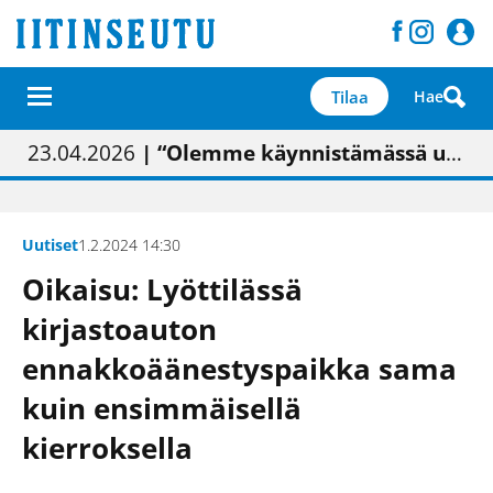
Tilaa
Hae
01.02.2026
05.02.2026
23.04.2026
| Painon vaihtumisen pitäisi näkyä hieman parempana painojäljen laatuna lehdessä
| Uudistettu kunnantalo on valoisa
| “Olemme käynnistämässä uudelleen keskustavisiotyön”
09.05.2026
| "Maalla on totuttu elämään omavaraisemmin kuin kaupungissa"
Uutiset
1.2.2024 14:30
Oikaisu: Lyöttilässä
kirjastoauton
ennakkoäänestyspaikka sama
kuin ensimmäisellä
kierroksella