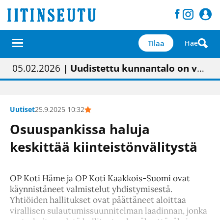
Tilaa
Hae
01.02.2026
05.02.2026
23.04.2026
| Painon vaihtumisen pitäisi näkyä hieman parempana painojäljen laatuna lehdessä
| Uudistettu kunnantalo on valoisa
| “Olemme käynnistämässä uudelleen keskustavisiotyön”
09.05.2026
| "Maalla on totuttu elämään omavaraisemmin kuin kaupungissa"
Uutiset
25.9.2025 10:32
Osuuspankissa haluja
keskittää kiinteistönvälitystä
OP Koti Häme ja OP Koti Kaakkois-Suomi ovat
käynnistäneet valmistelut yhdistymisestä.
Yhtiöiden hallitukset ovat päättäneet aloittaa
virallisen sulautumissuunnitelman laadinnan, jonka