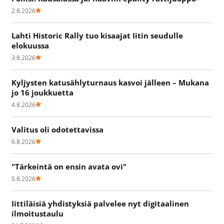
2.8.2026
Lahti Historic Rally tuo kisaajat Iitin seudulle
elokuussa
3.8.2026
Kyljysten katusählyturnaus kasvoi jälleen – Mukana
jo 16 joukkuetta
4.8.2026
Valitus oli odotettavissa
6.8.2026
"Tärkeintä on ensin avata ovi"
5.8.2026
Iittiläisiä yhdistyksiä palvelee nyt digitaalinen
ilmoitustaulu