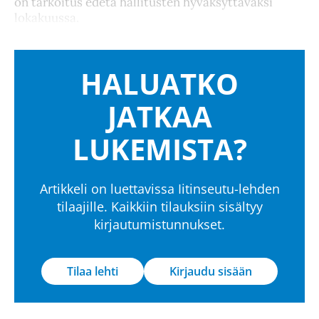
on tarkoitus edetä hallitusten hyväksyttäväksi
lokakuussa.
HALUATKO
JATKAA
LUKEMISTA?
Artikkeli on luettavissa Iitinseutu-lehden
tilaajille. Kaikkiin tilauksiin sisältyy
kirjautumistunnukset.
Tilaa lehti
Kirjaudu sisään