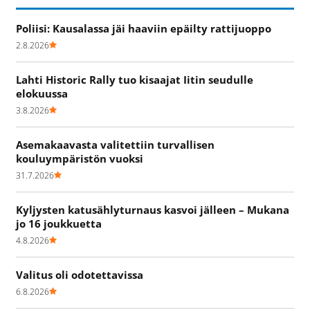
Poliisi: Kausalassa jäi haaviin epäilty rattijuoppo
2.8.2026
Lahti Historic Rally tuo kisaajat Iitin seudulle
elokuussa
3.8.2026
Asemakaavasta valitettiin turvallisen
kouluympäristön vuoksi
31.7.2026
Kyljysten katusählyturnaus kasvoi jälleen – Mukana
jo 16 joukkuetta
4.8.2026
Valitus oli odotettavissa
6.8.2026