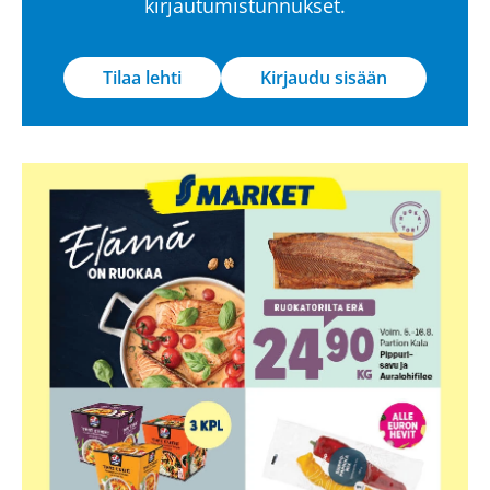
kirjautumistunnukset.
Tilaa lehti
Kirjaudu sisään