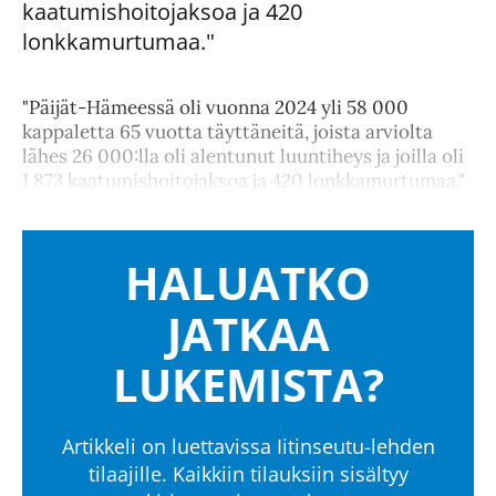
kaatumishoitojaksoa ja 420
lonkkamurtumaa."
"Päijät-Hämeessä oli vuonna 2024 yli 58 000
kappaletta 65 vuotta täyttäneitä, joista arviolta
lähes 26 000:lla oli alentunut luuntiheys ja joilla oli
1 873 kaatumishoitojaksoa ja 420 lonkkamurtumaa."
HALUATKO
JATKAA
LUKEMISTA?
Artikkeli on luettavissa Iitinseutu-lehden
tilaajille. Kaikkiin tilauksiin sisältyy