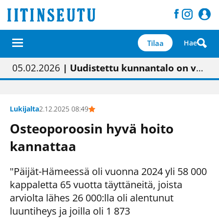
Tilaa
Hae
01.02.2026
05.02.2026
23.04.2026
| Painon vaihtumisen pitäisi näkyä hieman parempana painojäljen laatuna lehdessä
| Uudistettu kunnantalo on valoisa
| “Olemme käynnistämässä uudelleen keskustavisiotyön”
09.05.2026
| "Maalla on totuttu elämään omavaraisemmin kuin kaupungissa"
Lukijalta
2.12.2025 08:49
Osteoporoosin hyvä hoito
kannattaa
"Päijät-Hämeessä oli vuonna 2024 yli 58 000
kappaletta 65 vuotta täyttäneitä, joista
arviolta lähes 26 000:lla oli alentunut
luuntiheys ja joilla oli 1 873