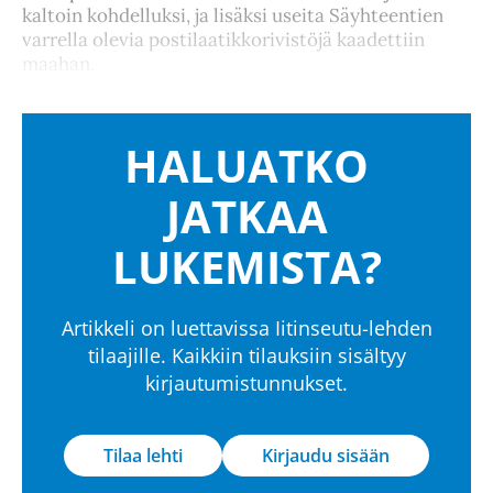
kaltoin kohdelluksi, ja lisäksi useita Säyhteentien
varrella olevia postilaatikkorivistöjä kaadettiin
maahan.
HALUATKO
JATKAA
LUKEMISTA?
Artikkeli on luettavissa Iitinseutu-lehden
tilaajille. Kaikkiin tilauksiin sisältyy
kirjautumistunnukset.
Tilaa lehti
Kirjaudu sisään