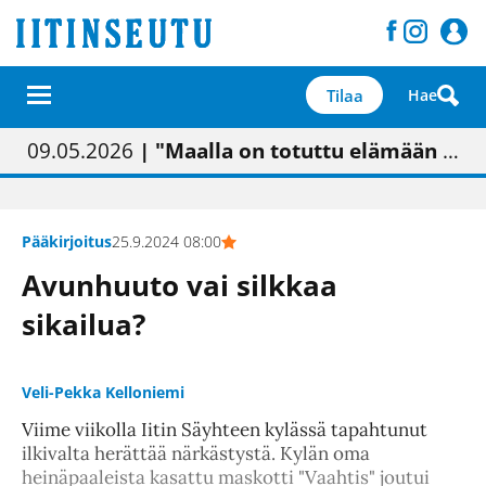
Tilaa
Hae
01.02.2026
05.02.2026
23.04.2026
09.05.2026
| Painon vaihtumisen pitäisi näkyä hieman parempana painojäljen laatuna lehdessä
| Uudistettu kunnantalo on valoisa
| “Olemme käynnistämässä uudelleen keskustavisiotyön”
| "Maalla on totuttu elämään omavaraisemmin kuin kaupungissa"
Pääkirjoitus
25.9.2024 08:00
Avunhuuto vai silkkaa
sikailua?
Veli-Pekka Kelloniemi
Viime viikolla Iitin Säyhteen kylässä tapahtunut
ilkivalta herättää närkästystä. Kylän oma
heinäpaaleista kasattu maskotti "Vaahtis" joutui