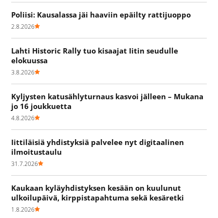
Poliisi: Kausalassa jäi haaviin epäilty rattijuoppo
2.8.2026
Lahti Historic Rally tuo kisaajat Iitin seudulle
elokuussa
3.8.2026
Kyljysten katusählyturnaus kasvoi jälleen – Mukana
jo 16 joukkuetta
4.8.2026
Iittiläisiä yhdistyksiä palvelee nyt digitaalinen
ilmoitustaulu
31.7.2026
Kaukaan kyläyhdistyksen kesään on kuulunut
ulkoilupäivä, kirppistapahtuma sekä kesäretki
1.8.2026