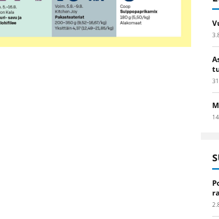
V
3.
A
t
31
M
14
S
P
r
2.