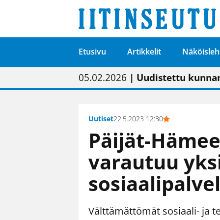
Etusivu
Artikkelit
Näköisleh
01.02.2026
05.02.2026
23.04.2026
| Painon vaihtumise
| Uudistettu kunnan
| “Olemme käynnist
09.05.2026
| "Maalla on totut
Uutiset
22.5.2023 12:30
Päijät-Hämee
varautuu yks
sosiaalipalve
Välttämättömät sosiaali- ja t