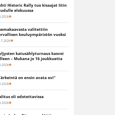
ahti Historic Rally tuo kisaajat Iitin
eudulle elokuussa
8.2026
semakaavasta valitettiin
urvallisen kouluympäristön vuoksi
.7.2026
yljysten katusählyturnaus kasvoi
älleen – Mukana jo 16 joukkuetta
8.2026
Tärkeintä on ensin avata ovi"
8.2026
alitus oli odotettavissa
8.2026