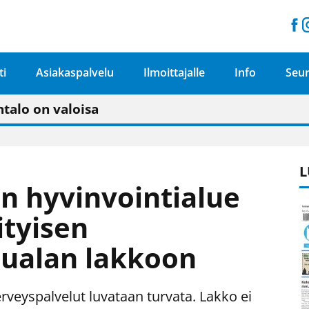
ti
Asiakaspalvelu
Ilmoittajalle
Info
Seur
n pitäisi näkyä hieman parempana painojäljen 
talo on valoisa
ämässä uudelleen keskustavisiotyön”
tu elämään omavaraisemmin kuin kaupungissa"
L
n hyvinvointialue
ityisen
lualan lakkoon
erveyspalvelut luvataan turvata. Lakko ei