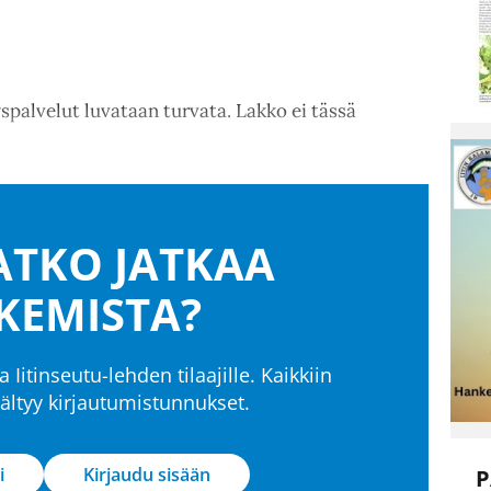
spalvelut luvataan turvata. Lakko ei tässä
TKO JATKAA
KEMISTA?
a Iitinseutu-lehden tilaajille. Kaikkiin
isältyy kirjautumistunnukset.
i
Kirjaudu sisään
P