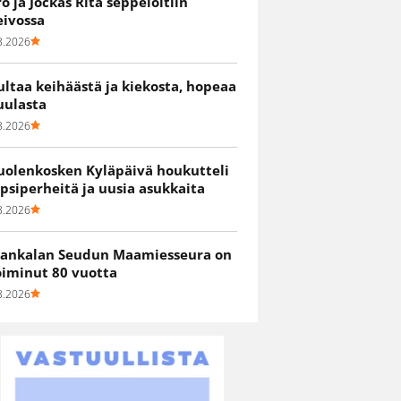
ro ja Jockas Rita seppelöitiin
eivossa
8.2026
ultaa keihäästä ja kiekosta, hopeaa
uulasta
8.2026
uolenkosken Kyläpäivä houkutteli
apsiperheitä ja uusia asukkaita
8.2026
ankalan Seudun Maamiesseura on
oiminut 80 vuotta
8.2026