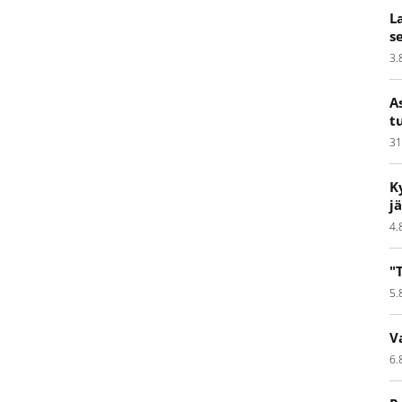
L
s
3.
A
t
31
K
j
4.
"
5.
V
6.