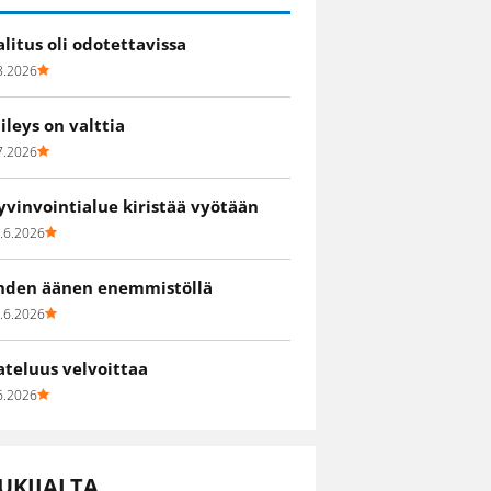
alitus oli odotettavissa
8.2026
iileys on valttia
7.2026
yvinvointialue kiristää vyötään
.6.2026
hden äänen enemmistöllä
.6.2026
ateluus velvoittaa
6.2026
UKIJALTA