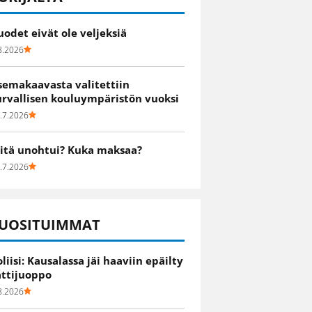
uodet eivät ole veljeksiä
8.2026
semakaavasta valitettiin
urvallisen kouluympäristön vuoksi
.7.2026
itä unohtui? Kuka maksaa?
.7.2026
UOSITUIMMAT
oliisi: Kausalassa jäi haaviin epäilty
attijuoppo
8.2026