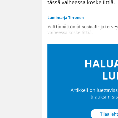
tässä vaiheessa koske Iittiä.
Lumimarja Tirronen
Välttämättömät sosiaali- ja tervey
vaiheessa koske Iittiä.
HALUA
LU
Artikkeli on luettaviss
tilauksiin s
Tilaa leht