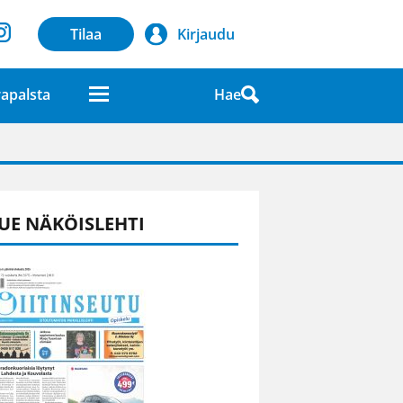
Tilaa
Kirjaudu
Hae
apalsta
laatuna lehdessä
UE NÄKÖISLEHTI