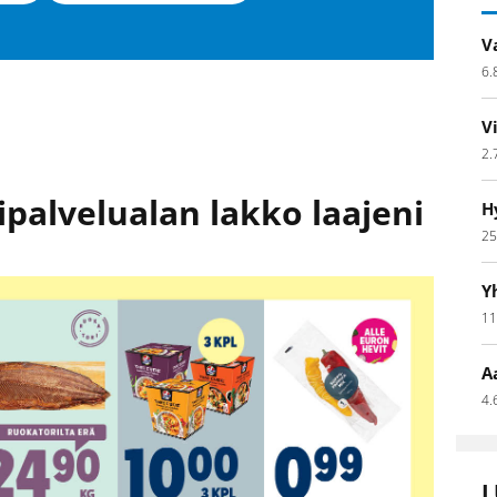
V
6.
V
2.
ipalvelualan lakko laajeni
H
25
Y
11
A
4.
L