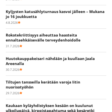
Kyljysten katusählyturnaus kasvoi jälleen – Mukana
jo 16 joukkuetta
4.8.2026
Rokotekriittisyys aiheuttaa haasteita
ennaltaehkäisevälle terveydenhoidolle
31.7.2026
Huutokauppakeisari nähdään ja kuullaan Jaala
Areenalla
30.7.2026
Tiltujen tansseilla kerätään varoja Iitin
nuorisotyöhön
29.7.2026
Kaukaan kyläyhdistyksen kesään on kuulunut
ulkoilupäivä, kirppistapahtuma sekä kesäretki