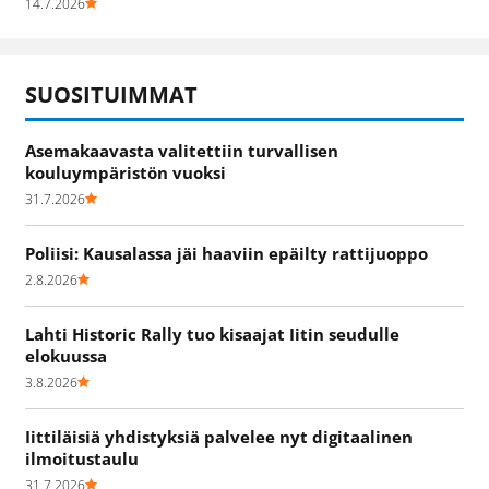
14.7.2026
SUOSITUIMMAT
Asemakaavasta valitettiin turvallisen
kouluympäristön vuoksi
31.7.2026
Poliisi: Kausalassa jäi haaviin epäilty rattijuoppo
2.8.2026
Lahti Historic Rally tuo kisaajat Iitin seudulle
elokuussa
3.8.2026
Iittiläisiä yhdistyksiä palvelee nyt digitaalinen
ilmoitustaulu
31.7.2026