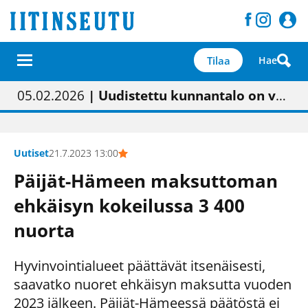
Tilaa
Hae
01.02.2026
05.02.2026
23.04.2026
| Painon vaihtumisen pitäisi näkyä hieman parempana painojäljen laatuna lehdessä
| Uudistettu kunnantalo on valoisa
| “Olemme käynnistämässä uudelleen keskustavisiotyön”
09.05.2026
| "Maalla on totuttu elämään omavaraisemmin kuin kaupungissa"
Uutiset
21.7.2023 13:00
Päijät-Hämeen maksuttoman
ehkäisyn kokeilussa 3 400
nuorta
Hyvinvointialueet päättävät itsenäisesti,
saavatko nuoret ehkäisyn maksutta vuoden
2023 jälkeen. Päijät-Hämeessä päätöstä ei