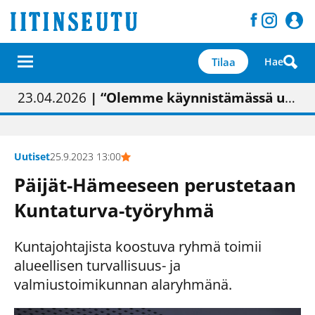
Tilaa
Hae
01.02.2026
05.02.2026
23.04.2026
| Painon vaihtumisen pitäisi näkyä hieman parempana painojäljen laatuna lehdessä
| Uudistettu kunnantalo on valoisa
| “Olemme käynnistämässä uudelleen keskustavisiotyön”
09.05.2026
| "Maalla on totuttu elämään omavaraisemmin kuin kaupungissa"
Uutiset
25.9.2023 13:00
Päijät-Hämeeseen perustetaan
Kuntaturva-työryhmä
Kuntajohtajista koostuva ryhmä toimii
alueellisen turvallisuus- ja
valmiustoimikunnan alaryhmänä.