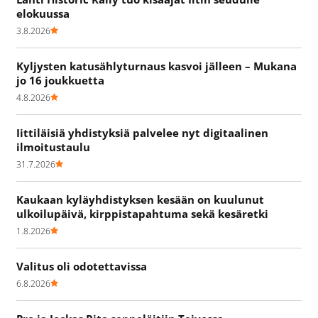
elokuussa
3.8.2026
Kyljysten katusählyturnaus kasvoi jälleen – Mukana
jo 16 joukkuetta
4.8.2026
Iittiläisiä yhdistyksiä palvelee nyt digitaalinen
ilmoitustaulu
31.7.2026
Kaukaan kyläyhdistyksen kesään on kuulunut
ulkoilupäivä, kirppistapahtuma sekä kesäretki
1.8.2026
Valitus oli odotettavissa
6.8.2026