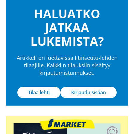
HALUATKO
JATKAA
LUKEMISTA?
Artikkeli on luettavissa Iitinseutu-lehden
tilaajille. Kaikkiin tilauksiin sisältyy
kirjautumistunnukset.
Tilaa lehti
Kirjaudu sisään