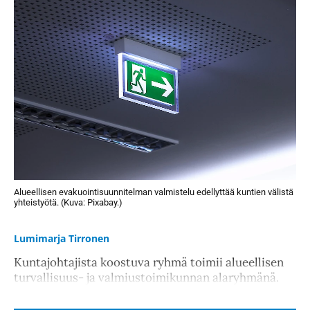
Alueellisen evakuointisuunnitelman valmistelu edellyttää kuntien välistä
yhteistyötä. (Kuva: Pixabay.)
Lumimarja Tirronen
Kuntajohtajista koostuva ryhmä toimii alueellisen
turvallisuus- ja valmiustoimikunnan alaryhmänä.