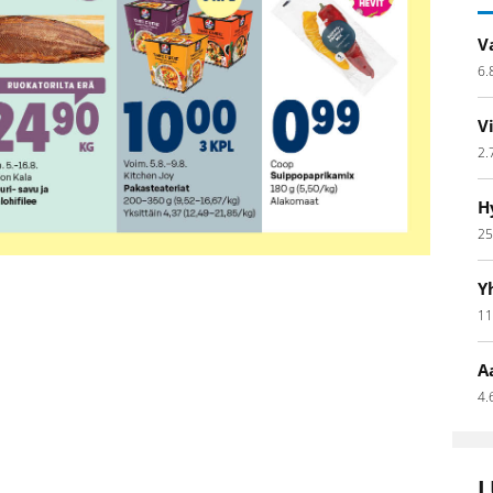
V
6.
V
2.
H
25
Y
11
A
4.
L