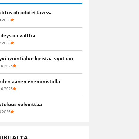
alitus oli odotettavissa
8.2026
iileys on valttia
7.2026
yvinvointialue kiristää vyötään
.6.2026
hden äänen enemmistöllä
.6.2026
ateluus velvoittaa
6.2026
UKIJALTA