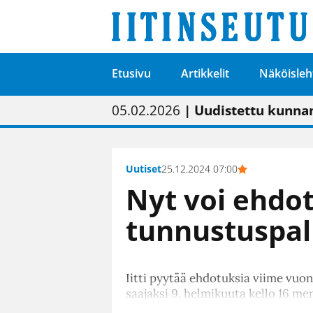
Etusivu
Artikkelit
Näköisleh
01.02.2026
05.02.2026
23.04.2026
| Painon vaihtumise
| Uudistettu kunnan
| “Olemme käynnist
09.05.2026
| "Maalla on totut
Uutiset
25.12.2024 07:00
Nyt voi ehdott
tunnustuspal
Iitti pyytää ehdotuksia viime vuo
saajaksi 9. helmikuuta kello 16 me