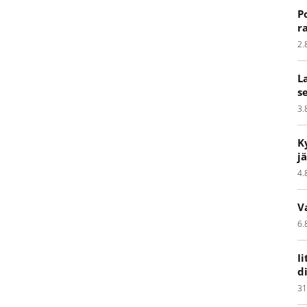
P
r
2.
L
s
3.
K
j
4.
V
6.
I
d
31