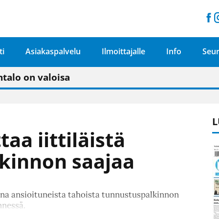
ti
Asiakaspalvelu
Ilmoittajalle
Info
Seur
n pitäisi näkyä hieman parempana painojäljen 
talo on valoisa
ämässä uudelleen keskustavisiotyön”
tu elämään omavaraisemmin kuin kaupungissa"
L
aa iittiläistä
kinnon saajaa
nna ansioituneista tahoista tunnustuspalkinnon
nnessä.