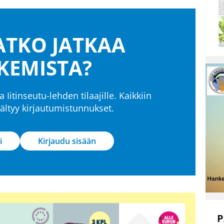
TKO JATKAA
KEMISTA?
a Iitinseutu-lehden tilaajille. Kaikkiin
isältyy kirjautumistunnukset.
i
Kirjaudu sisään
P