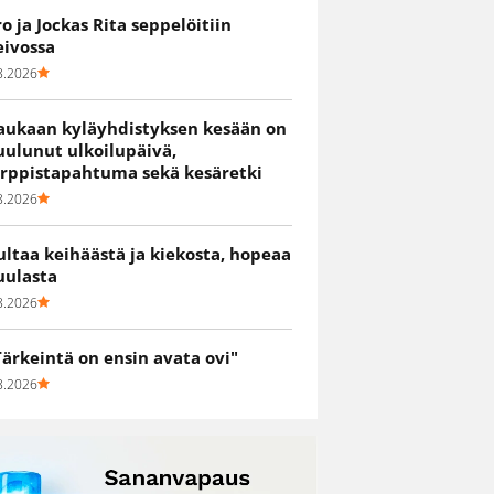
ro ja Jockas Rita seppelöitiin
eivossa
8.2026
aukaan kyläyhdistyksen kesään on
uulunut ulkoilupäivä,
irppistapahtuma sekä kesäretki
8.2026
ultaa keihäästä ja kiekosta, hopeaa
uulasta
8.2026
Tärkeintä on ensin avata ovi"
8.2026