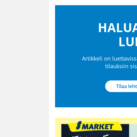
HALUA
LU
Artikkeli on luettaviss
tilauksiin s
Tilaa leht