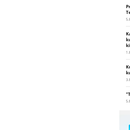
P
T
5.
K
k
k
1.
K
k
3.
"
5.