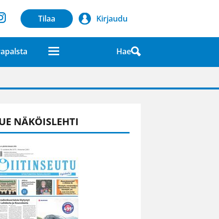
Tilaa
Kirjaudu
Hae
apalsta
laatuna lehdessä
UE NÄKÖISLEHTI