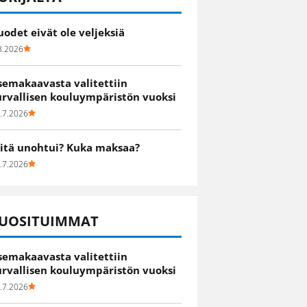
uodet eivät ole veljeksiä
8.2026
semakaavasta valitettiin
urvallisen kouluympäristön vuoksi
.7.2026
itä unohtui? Kuka maksaa?
.7.2026
UOSITUIMMAT
semakaavasta valitettiin
urvallisen kouluympäristön vuoksi
.7.2026