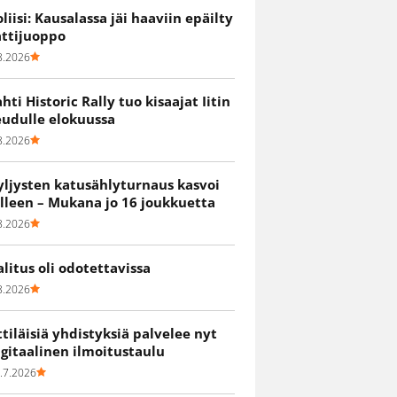
oliisi: Kausalassa jäi haaviin epäilty
attijuoppo
8.2026
ahti Historic Rally tuo kisaajat Iitin
eudulle elokuussa
8.2026
yljysten katusählyturnaus kasvoi
älleen – Mukana jo 16 joukkuetta
8.2026
alitus oli odotettavissa
8.2026
ittiläisiä yhdistyksiä palvelee nyt
igitaalinen ilmoitustaulu
.7.2026