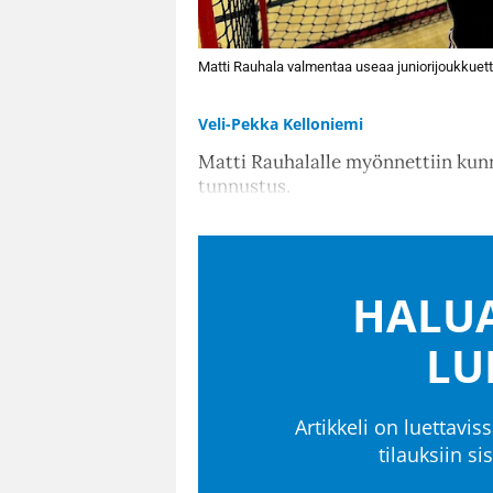
Matti Rauhala valmentaa useaa juniorijoukkuett
Veli-Pekka Kelloniemi
Matti Rauhalalle myönnettiin kunn
tunnustus.
HALUA
LU
Artikkeli on luettaviss
tilauksiin s