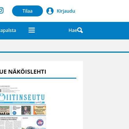
Tilaa
Kirjaudu
Hae
apalsta
laatuna lehdessä
UE NÄKÖISLEHTI