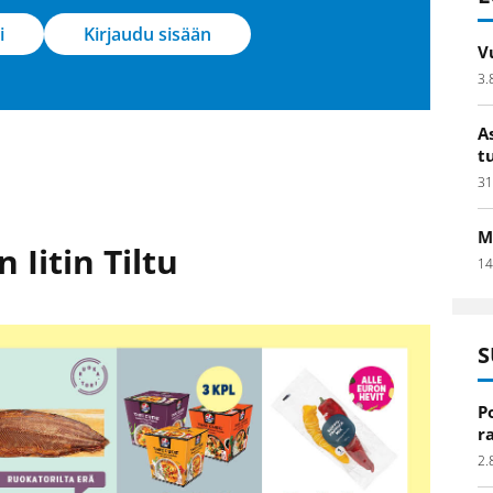
i
Kirjaudu sisään
V
3.
A
t
31
M
 Iitin Tiltu
14
S
P
r
2.