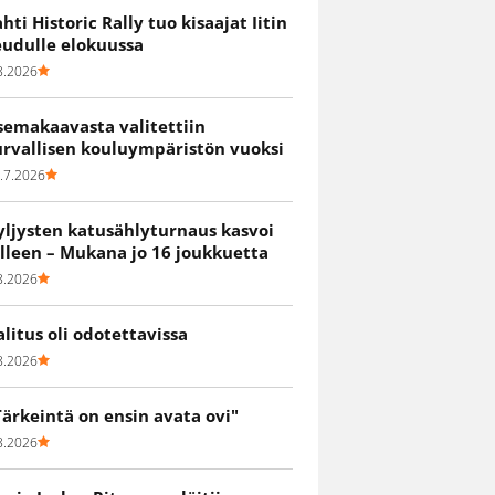
ahti Historic Rally tuo kisaajat Iitin
eudulle elokuussa
8.2026
semakaavasta valitettiin
urvallisen kouluympäristön vuoksi
.7.2026
yljysten katusählyturnaus kasvoi
älleen – Mukana jo 16 joukkuetta
8.2026
alitus oli odotettavissa
8.2026
Tärkeintä on ensin avata ovi"
8.2026