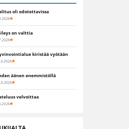
alitus oli odotettavissa
8.2026
iileys on valttia
7.2026
yvinvointialue kiristää vyötään
.6.2026
hden äänen enemmistöllä
.6.2026
ateluus velvoittaa
6.2026
UKIJALTA