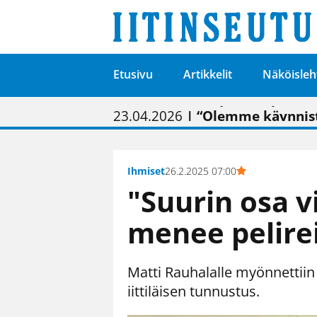
Etusivu
Artikkelit
Näköisleh
01.02.2026
05.02.2026
23.04.2026
| Painon vaihtumise
| Uudistettu kunnan
| “Olemme käynnist
09.05.2026
| "Maalla on totut
Ihmiset
26.2.2025 07:00
"Suurin osa v
menee pelire
Matti Rauhalalle myönnettii
iittiläisen tunnustus.