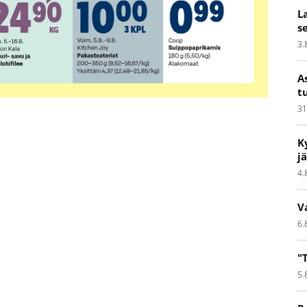
L
s
3.
A
t
31
K
j
4.
V
6.
"
5.