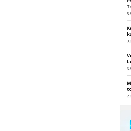
P
T
5.
K
k
3.
V
l
3.
M
t
2.