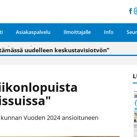
ti
Asiakaspalvelu
Ilmoittajalle
Info
Seur
n pitäisi näkyä hieman parempana painojäljen 
talo on valoisa
ämässä uudelleen keskustavisiotyön”
tu elämään omavaraisemmin kuin kaupungissa"
L
iikonlopuista
issuissa"
n kunnan Vuoden 2024 ansioituneen