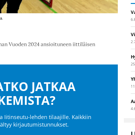
V
a.
6.
V
2.
an Vuoden 2024 ansioituneen iittiläisen
H
25
Y
TKO JATKAA
11
KEMISTA?
A
4.
a Iitinseutu-lehden tilaajille. Kaikkiin
isältyy kirjautumistunnukset.
L