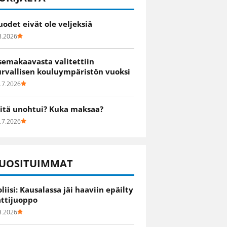
uodet eivät ole veljeksiä
8.2026
semakaavasta valitettiin
urvallisen kouluympäristön vuoksi
.7.2026
itä unohtui? Kuka maksaa?
.7.2026
UOSITUIMMAT
oliisi: Kausalassa jäi haaviin epäilty
attijuoppo
8.2026