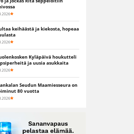
ro ja Jockas Rita seppelöitiin
eivossa
8.2026
ultaa keihäästä ja kiekosta, hopeaa
uulasta
8.2026
uolenkosken Kyläpäivä houkutteli
apsiperheitä ja uusia asukkaita
8.2026
ankalan Seudun Maamiesseura on
oiminut 80 vuotta
8.2026