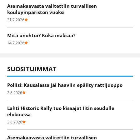
Asemakaavasta valitettiin turvallisen
kouluympäristön vuoksi
31.7.2026
Mitä unohtui? Kuka maksaa?
14.7.2026
SUOSITUIMMAT
Poliisi: Kausalassa jäi haaviin epäilty rattijuoppo
2.8.2026
Lahti Historic Rally tuo kisaajat Iitin seudulle
elokuussa
3.8.2026
Asemakaavasta valitettiin turvallisen