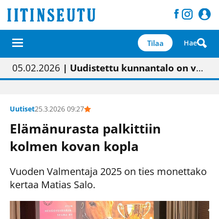
Tilaa
Hae
01.02.2026
05.02.2026
23.04.2026
| Painon vaihtumisen pitäisi näkyä hieman parempana painojäljen laatuna lehdessä
| Uudistettu kunnantalo on valoisa
| “Olemme käynnistämässä uudelleen keskustavisiotyön”
09.05.2026
| "Maalla on totuttu elämään omavaraisemmin kuin kaupungissa"
Uutiset
25.3.2026 09:27
Elämänurasta palkittiin
kolmen kovan kopla
Vuoden Valmentaja 2025 on ties monettako
kertaa Matias Salo.