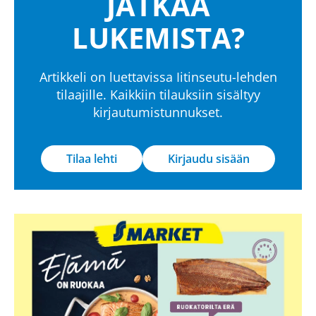
JATKAA
LUKEMISTA?
Artikkeli on luettavissa Iitinseutu-lehden
tilaajille. Kaikkiin tilauksiin sisältyy
kirjautumistunnukset.
Tilaa lehti
Kirjaudu sisään