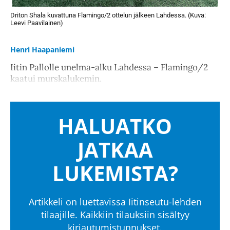
Driton Shala kuvattuna Flamingo/2 ottelun jälkeen Lahdessa. (Kuva:
Leevi Paavilainen)
Henri Haapaniemi
Iitin Pallolle unelma-alku Lahdessa – Flamingo/2
kaatui murskalukemin.
HALUATKO
JATKAA
LUKEMISTA?
Artikkeli on luettavissa Iitinseutu-lehden
tilaajille. Kaikkiin tilauksiin sisältyy
kirjautumistunnukset.