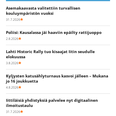
Asemakaavasta valitettiin turvallisen
kouluympäristön vuoksi
31.7.2026
Poliisi: Kausalassa jäi haaviin epäilty rattijuoppo
2.8.2026
Lahti Historic Rally tuo kisaajat Iitin seudulle
elokuussa
3.8.2026
Kyljysten katusählyturnaus kasvoi jälleen – Mukana
jo 16 joukkuetta
4.8.2026
Iittiläisiä yhdistyksiä palvelee nyt digitaalinen
ilmoitustaulu
31.7.2026