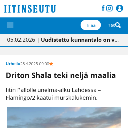
Tilaa
Hae
01.02.2026
05.02.2026
23.04.2026
| Painon vaihtumisen pitäisi näkyä hieman parempana painojäljen laatuna lehdessä
| Uudistettu kunnantalo on valoisa
| “Olemme käynnistämässä uudelleen keskustavisiotyön”
09.05.2026
| "Maalla on totuttu elämään omavaraisemmin kuin kaupungissa"
Urheilu
28.4.2025 09:00
Driton Shala teki neljä maalia
Iitin Pallolle unelma-alku Lahdessa –
Flamingo/2 kaatui murskalukemin.