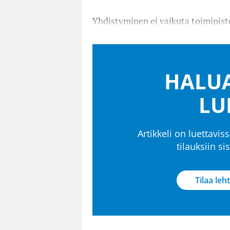
Yhdistyminen ei vaikuta toimipis
HALUA
LU
Artikkeli on luettaviss
tilauksiin s
Tilaa leht