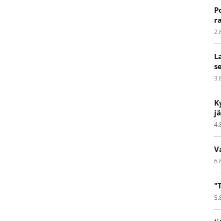
P
r
2.
L
s
3.
K
j
4.
V
6.
"
5.