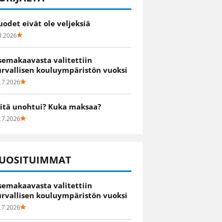
uodet eivät ole veljeksiä
8.2026
semakaavasta valitettiin
urvallisen kouluympäristön vuoksi
.7.2026
itä unohtui? Kuka maksaa?
.7.2026
UOSITUIMMAT
semakaavasta valitettiin
urvallisen kouluympäristön vuoksi
.7.2026