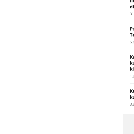
I
d
31
P
T
5.
K
k
k
1.
K
k
3.