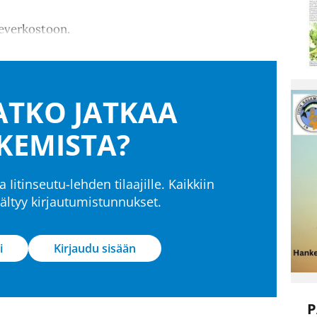
teverkostoon.
TKO JATKAA
KEMISTA?
a Iitinseutu-lehden tilaajille. Kaikkiin
isältyy kirjautumistunnukset.
i
Kirjaudu sisään
P