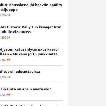
oliisi: Kausalassa jäi haaviin epäilty
attijuoppo
8.2026
ahti Historic Rally tuo kisaajat Iitin
eudulle elokuussa
8.2026
yljysten katusählyturnaus kasvoi
älleen – Mukana jo 16 joukkuetta
8.2026
alitus oli odotettavissa
8.2026
Tärkeintä on ensin avata ovi"
8.2026