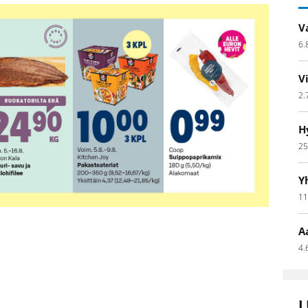
V
6.
V
2.
H
25
Y
11
A
4.
L