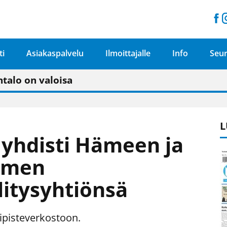
ti
Asiakaspalvelu
Ilmoittajalle
Info
Seur
n pitäisi näkyä hieman parempana painojäljen 
talo on valoisa
ämässä uudelleen keskustavisiotyön”
tu elämään omavaraisemmin kuin kaupungissa"
L
yhdisti Hämeen ja
omen
litysyhtiönsä
ipisteverkostoon.