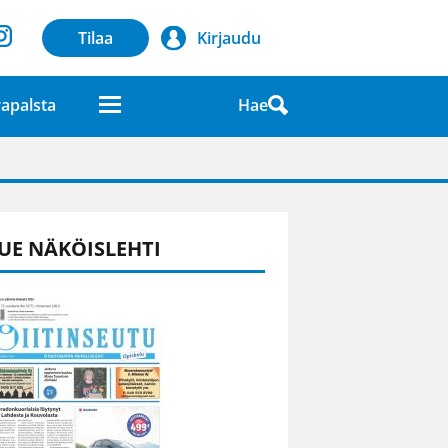
Tilaa
Kirjaudu
Hae
apalsta
laatuna lehdessä
UE NÄKÖISLEHTI