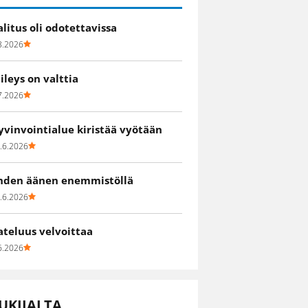
alitus oli odotettavissa
8.2026
iileys on valttia
7.2026
yvinvointialue kiristää vyötään
.6.2026
hden äänen enemmistöllä
.6.2026
ateluus velvoittaa
6.2026
UKIJALTA