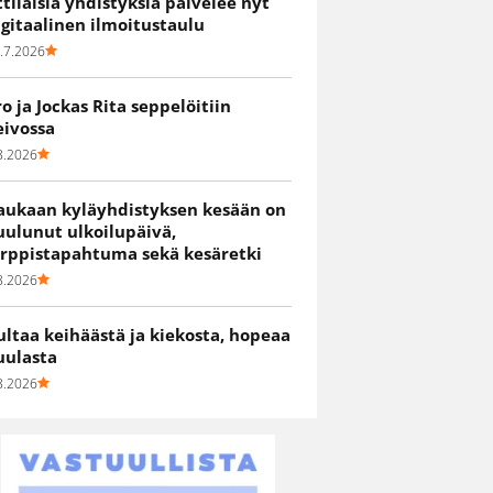
ittiläisiä yhdistyksiä palvelee nyt
igitaalinen ilmoitustaulu
.7.2026
ro ja Jockas Rita seppelöitiin
eivossa
8.2026
aukaan kyläyhdistyksen kesään on
uulunut ulkoilupäivä,
irppistapahtuma sekä kesäretki
8.2026
ultaa keihäästä ja kiekosta, hopeaa
uulasta
8.2026