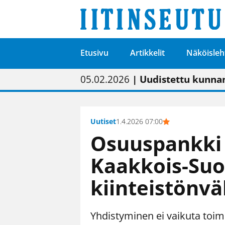
Etusivu
Artikkelit
Näköisleh
01.02.2026
05.02.2026
23.04.2026
| Painon vaihtumise
| Uudistettu kunnan
| “Olemme käynnist
09.05.2026
| "Maalla on totut
Uutiset
1.4.2026 07:00
Osuuspankki 
Kaakkois-Su
kiinteistönvä
Yhdistyminen ei vaikuta toim