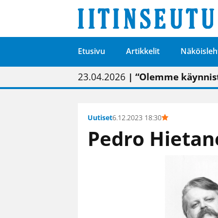
Etusivu
Artikkelit
Näköisleh
01.02.2026
05.02.2026
23.04.2026
| Painon vaihtumise
| Uudistettu kunnan
| “Olemme käynnist
09.05.2026
| "Maalla on totut
Uutiset
6.12.2023 18:30
Pedro Hietan