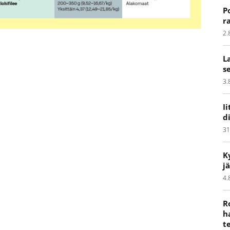
P
r
2.
L
s
3.
I
d
31
K
j
4.
R
h
t