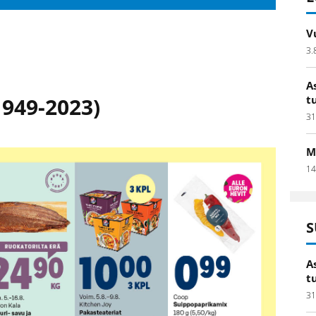
V
3.
A
1949-2023)
t
31
M
14
S
A
t
31