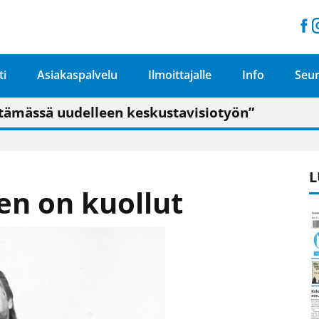
ti
Asiakaspalvelu
Ilmoittajalle
Info
Seur
n pitäisi näkyä hieman parempana painojäljen 
talo on valoisa
ämässä uudelleen keskustavisiotyön”
tu elämään omavaraisemmin kuin kaupungissa"
L
en on kuollut