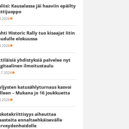
oliisi: Kausalassa jäi haaviin epäilty
attijuoppo
8.2026
ahti Historic Rally tuo kisaajat Iitin
eudulle elokuussa
8.2026
ittiläisiä yhdistyksiä palvelee nyt
igitaalinen ilmoitustaulu
.7.2026
yljysten katusählyturnaus kasvoi
älleen – Mukana jo 16 joukkuetta
8.2026
okotekriittisyys aiheuttaa
aasteita ennaltaehkäisevälle
erveydenhoidolle