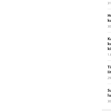
31
H
k
30
K
k
k
1.
T
I
29
S
l
30