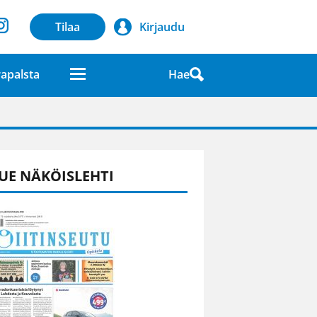
Tilaa
Kirjaudu
Hae
apalsta
laatuna lehdessä
UE NÄKÖISLEHTI