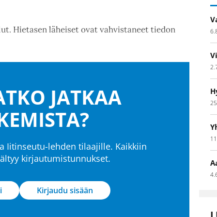
V
t. Hietasen läheiset ovat vahvistaneet tiedon
6.
V
2.
TKO JATKAA
H
25
KEMISTA?
Y
11
a Iitinseutu-lehden tilaajille. Kaikkiin
isältyy kirjautumistunnukset.
A
4.
i
Kirjaudu sisään
L