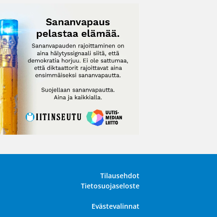
Tilausehdot
Tietosuojaseloste
Evästevalinnat