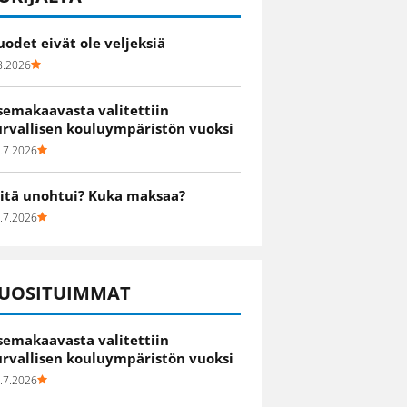
uodet eivät ole veljeksiä
8.2026
semakaavasta valitettiin
urvallisen kouluympäristön vuoksi
.7.2026
itä unohtui? Kuka maksaa?
.7.2026
UOSITUIMMAT
semakaavasta valitettiin
urvallisen kouluympäristön vuoksi
.7.2026