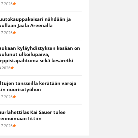
.7.2026
uutokauppakeisari nähdään ja
uullaan Jaala Areenalla
.7.2026
aukaan kyläyhdistyksen kesään on
uulunut ulkoilupäivä,
irppistapahtuma sekä kesäretki
8.2026
iltujen tansseilla kerätään varoja
itin nuorisotyöhön
.7.2026
uurlähettiläs Kai Sauer tulee
uennoimaan Iittiin
.7.2026