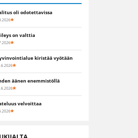
alitus oli odotettavissa
8.2026
iileys on valttia
7.2026
yvinvointialue kiristää vyötään
.6.2026
hden äänen enemmistöllä
.6.2026
ateluus velvoittaa
6.2026
UKIJALTA