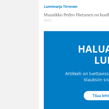
Lumimarja Tirronen
Muusikko Pedro Hietanen on kuollu
mm.
HALUA
LU
Artikkeli on luettaviss
tilauksiin s
Tilaa leht