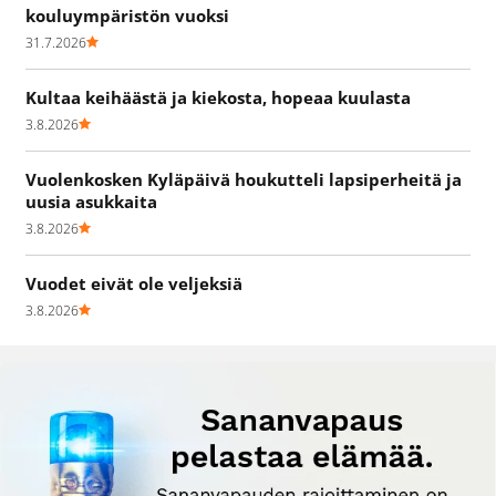
kouluympäristön vuoksi
31.7.2026
Kultaa keihäästä ja kiekosta, hopeaa kuulasta
3.8.2026
Vuolenkosken Kyläpäivä houkutteli lapsiperheitä ja
uusia asukkaita
3.8.2026
Vuodet eivät ole veljeksiä
3.8.2026