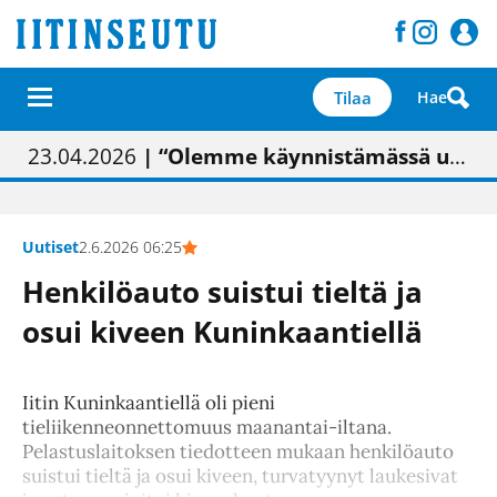
Tilaa
Hae
01.02.2026
05.02.2026
23.04.2026
| Painon vaihtumisen pitäisi näkyä hieman parempana painojäljen laatuna lehdessä
| Uudistettu kunnantalo on valoisa
| “Olemme käynnistämässä uudelleen keskustavisiotyön”
09.05.2026
| "Maalla on totuttu elämään omavaraisemmin kuin kaupungissa"
Uutiset
2.6.2026 06:25
Henkilöauto suistui tieltä ja
osui kiveen Kuninkaantiellä
Iitin Kuninkaantiellä oli pieni
tieliikenneonnettomuus maanantai-iltana.
Pelastuslaitoksen tiedotteen mukaan henkilöauto
suistui tieltä ja osui kiveen, turvatyynyt laukesivat