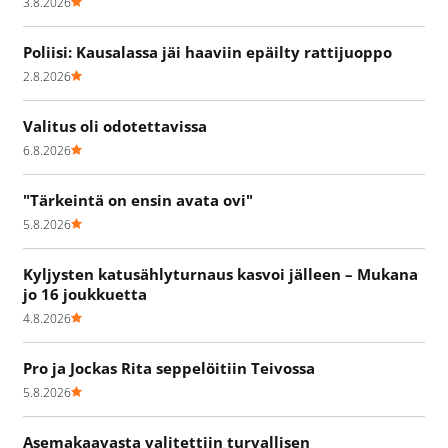
3.8.2026
Poliisi: Kausalassa jäi haaviin epäilty rattijuoppo
2.8.2026
Valitus oli odotettavissa
6.8.2026
"Tärkeintä on ensin avata ovi"
5.8.2026
Kyljysten katusählyturnaus kasvoi jälleen – Mukana
jo 16 joukkuetta
4.8.2026
Pro ja Jockas Rita seppelöitiin Teivossa
5.8.2026
Asemakaavasta valitettiin turvallisen