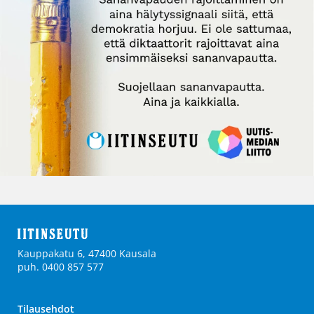
Kauppakatu 6, 47400 Kausala
puh. 0400 857 577
Tilausehdot