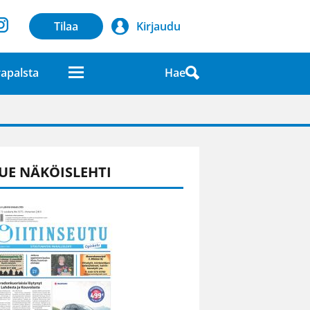
Tilaa
Kirjaudu
Hae
apalsta
laatuna lehdessä
UE NÄKÖISLEHTI