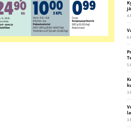
K
j
4.
V
6.
P
T
5.
K
k
3.
V
l
3.