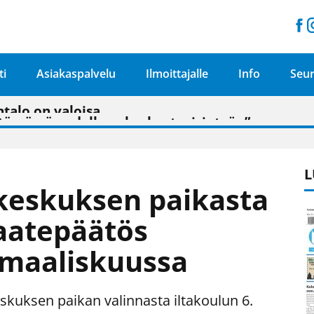
ti
Asiakaspalvelu
Ilmoittajalle
Info
Seur
n pitäisi näkyä hieman parempana painojäljen 
talo on valoisa
ämässä uudelleen keskustavisiotyön”
tu elämään omavaraisemmin kuin kaupungissa"
L
keskuksen paikasta
aatepäätös
 maaliskuussa
skuksen paikan valinnasta iltakoulun 6.