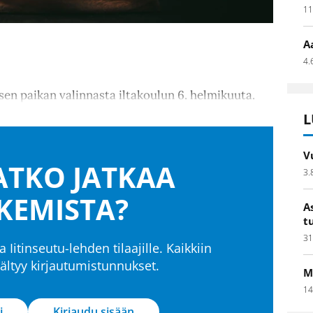
11
A
4.
en paikan valinnasta iltakoulun 6. helmikuuta.
L
V
TKO JATKAA
3.
KEMISTA?
A
t
31
a Iitinseutu-lehden tilaajille. Kaikkiin
isältyy kirjautumistunnukset.
M
14
i
Kirjaudu sisään