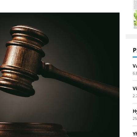
P
V
6.
V
2.
H
25
Y