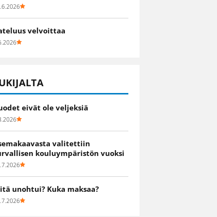
.6.2026
ateluus velvoittaa
6.2026
UKIJALTA
uodet eivät ole veljeksiä
8.2026
semakaavasta valitettiin
urvallisen kouluympäristön vuoksi
.7.2026
itä unohtui? Kuka maksaa?
.7.2026