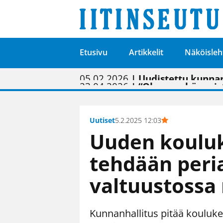
Etusivu
Artikkelit
Näköisleh
01.02.2026
05.02.2026
23.04.2026
| Painon vaihtumise
| Uudistettu kunnan
| “Olemme käynnist
09.05.2026
| "Maalla on totut
Uutiset
5.2.2025 12:03
Uuden koulu
tehdään peri
valtuustossa
Kunnanhallitus pitää kouluke