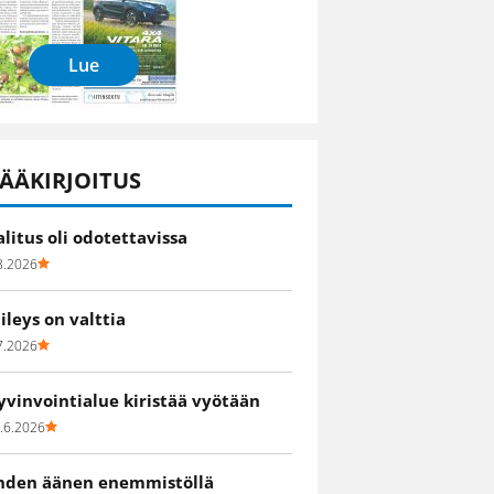
Lue
ÄÄKIRJOITUS
alitus oli odotettavissa
8.2026
iileys on valttia
7.2026
yvinvointialue kiristää vyötään
.6.2026
hden äänen enemmistöllä