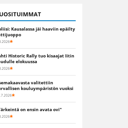
UOSITUIMMAT
oliisi: Kausalassa jäi haaviin epäilty
attijuoppo
8.2026
ahti Historic Rally tuo kisaajat Iitin
eudulle elokuussa
8.2026
semakaavasta valitettiin
urvallisen kouluympäristön vuoksi
.7.2026
Tärkeintä on ensin avata ovi"
8.2026