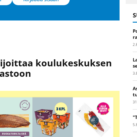
S
P
r
2.
sijoittaa koulukeskuksen
L
s
aastoon
3.
A
t
31
"
5.