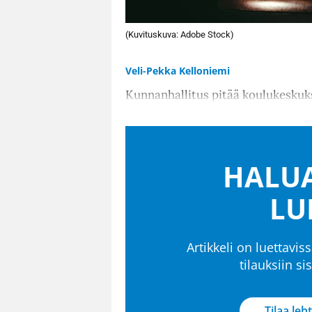
(Kuvituskuva: Adobe Stock)
Veli-Pekka Kelloniemi
Kunnanhallitus pitää koulukeskuks
HALUA
LU
Artikkeli on luettaviss
tilauksiin s
Tilaa leht