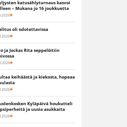
yljysten katusählyturnaus kasvoi
älleen – Mukana jo 16 joukkuetta
8.2026
alitus oli odotettavissa
8.2026
ro ja Jockas Rita seppelöitiin
eivossa
8.2026
ultaa keihäästä ja kiekosta, hopeaa
uulasta
8.2026
uolenkosken Kyläpäivä houkutteli
apsiperheitä ja uusia asukkaita
8.2026