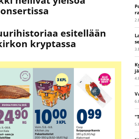
ki hellivät yleisöä
P
onsertissa
r
2.
tuurihistoriaa esitellään
L
kirkon kryptassa
s
3.
K
j
4.
V
6.
"
5.