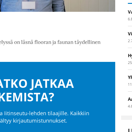
V
6.
V
2.
lyssä on läsnä flooran ja faunan täydellinen
H
25
Y
TKO JATKAA
11
KEMISTA?
A
4.
a Iitinseutu-lehden tilaajille. Kaikkiin
isältyy kirjautumistunnukset.
L