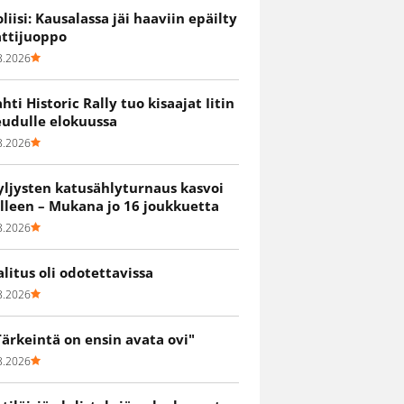
oliisi: Kausalassa jäi haaviin epäilty
attijuoppo
8.2026
ahti Historic Rally tuo kisaajat Iitin
eudulle elokuussa
8.2026
yljysten katusählyturnaus kasvoi
älleen – Mukana jo 16 joukkuetta
8.2026
alitus oli odotettavissa
8.2026
Tärkeintä on ensin avata ovi"
8.2026