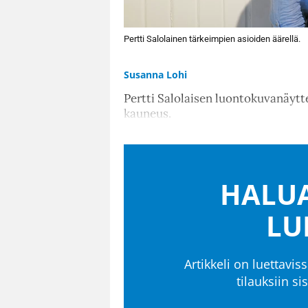
Pertti Salolainen tärkeimpien asioiden äärellä.
Susanna Lohi
Pertti Salolaisen luontokuvanäytte
kauneus.
HALUA
LU
Artikkeli on luettaviss
tilauksiin s