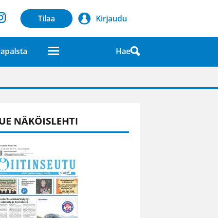
Tilaa
Kirjaudu
Hae
apalsta
laatuna lehdessä
UE NÄKÖISLEHTI