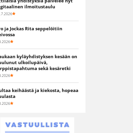
ittiläisiä yhdistyksiä palvelee nyt
igitaalinen ilmoitustaulu
.7.2026
ro ja Jockas Rita seppelöitiin
eivossa
8.2026
aukaan kyläyhdistyksen kesään on
uulunut ulkoilupäivä,
irppistapahtuma sekä kesäretki
8.2026
ultaa keihäästä ja kiekosta, hopeaa
uulasta
8.2026