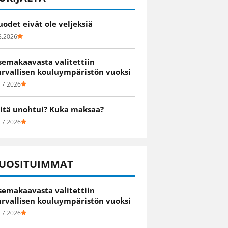
uodet eivät ole veljeksiä
8.2026
semakaavasta valitettiin
urvallisen kouluympäristön vuoksi
.7.2026
itä unohtui? Kuka maksaa?
.7.2026
UOSITUIMMAT
semakaavasta valitettiin
urvallisen kouluympäristön vuoksi
.7.2026