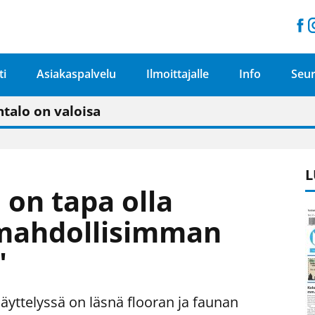
ti
Asiakaspalvelu
Ilmoittajalle
Info
Seur
n pitäisi näkyä hieman parempana painojäljen 
talo on valoisa
ämässä uudelleen keskustavisiotyön”
tu elämään omavaraisemmin kuin kaupungissa"
L
on tapa olla
mahdollisimman
"
äyttelyssä on läsnä flooran ja faunan