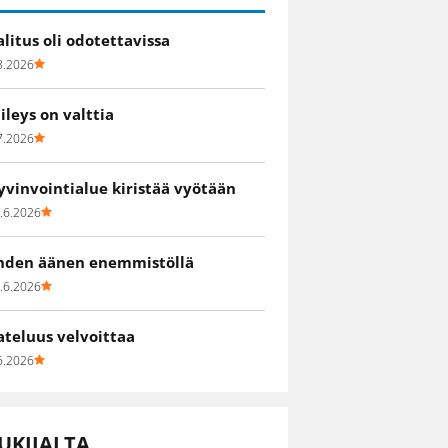
alitus oli odotettavissa
8.2026
iileys on valttia
7.2026
yvinvointialue kiristää vyötään
.6.2026
hden äänen enemmistöllä
.6.2026
ateluus velvoittaa
6.2026
UKIJALTA