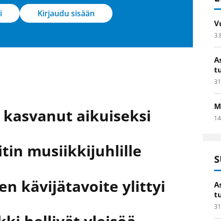
i
Kirjaudu sisään
V
3.
A
t
31
M
 kasvanut aikuiseksi
14
itin musiikkijuhlille
S
en kävijätavoite ylittyi
A
t
31