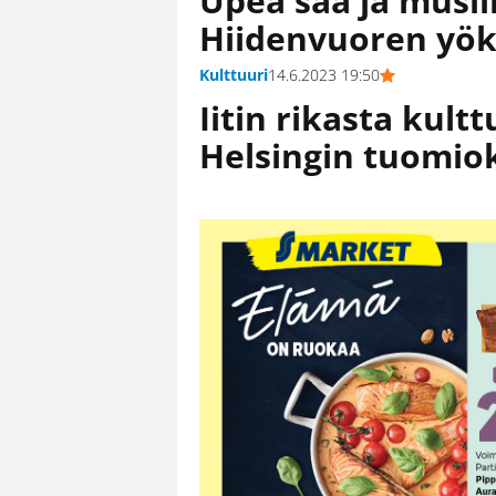
Upea sää ja musiik
Hiidenvuoren yök
Kulttuuri
14.6.2023 19:50
Iitin rikasta kult
Helsingin tuomio