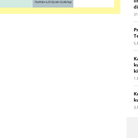
I
d
31
P
T
5.
K
k
k
1.
K
k
3.