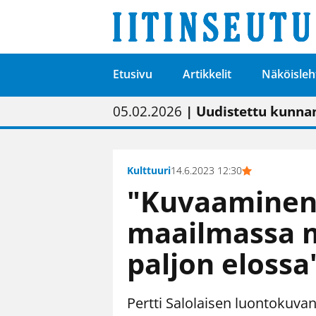
Etusivu
Artikkelit
Näköisleh
01.02.2026
05.02.2026
23.04.2026
| Painon vaihtumise
| Uudistettu kunnan
| “Olemme käynnist
09.05.2026
| "Maalla on totut
Kulttuuri
14.6.2023 12:30
"Kuvaaminen 
maailmassa 
paljon elossa
Pertti Salolaisen luontokuvan