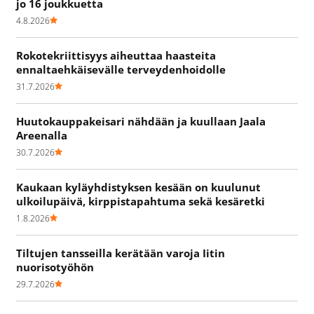
jo 16 joukkuetta
4.8.2026
Rokotekriittisyys aiheuttaa haasteita
ennaltaehkäisevälle terveydenhoidolle
31.7.2026
Huutokauppakeisari nähdään ja kuullaan Jaala
Areenalla
30.7.2026
Kaukaan kyläyhdistyksen kesään on kuulunut
ulkoilupäivä, kirppistapahtuma sekä kesäretki
1.8.2026
Tiltujen tansseilla kerätään varoja Iitin
nuorisotyöhön
29.7.2026