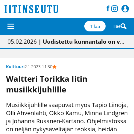
Tilaa
Hae
01.02.2026
05.02.2026
23.04.2026
| Painon vaihtumisen pitäisi näkyä hieman parempana painojäljen laatuna lehdessä
| Uudistettu kunnantalo on valoisa
| “Olemme käynnistämässä uudelleen keskustavisiotyön”
09.05.2026
| "Maalla on totuttu elämään omavaraisemmin kuin kaupungissa"
Kulttuuri
2.1.2023 11:30
Waltteri Torikka Iitin
musiikkijuhlille
Musiikkijuhlille saapuvat myös Tapio Liinoja,
Olli Ahvenlahti, Okko Kamu, Minna Lindgren
ja Johanna Rusanen-Kartano. Ohjelmistossa
on neljän nykysäveltäjän teoksia, heidän