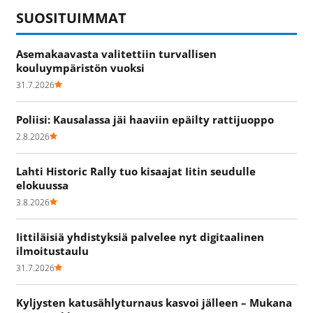
SUOSITUIMMAT
Asemakaavasta valitettiin turvallisen
kouluympäristön vuoksi
31.7.2026
Poliisi: Kausalassa jäi haaviin epäilty rattijuoppo
2.8.2026
Lahti Historic Rally tuo kisaajat Iitin seudulle
elokuussa
3.8.2026
Iittiläisiä yhdistyksiä palvelee nyt digitaalinen
ilmoitustaulu
31.7.2026
Kyljysten katusählyturnaus kasvoi jälleen – Mukana