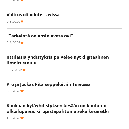
4.8.2026
Valitus oli odotettavissa
6.8.2026
"Tärkeintä on ensin avata ovi"
5.8.2026
Iittiläisiä yhdistyksiä palvelee nyt digitaalinen
ilmoitustaulu
31.7.2026
Pro ja Jockas Rita seppelöitiin Teivossa
5.8.2026
Kaukaan kyläyhdistyksen kesään on kuulunut
ulkoilupäivä, kirppistapahtuma sekä kesäretki
1.8.2026