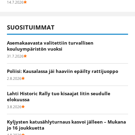
14.7.2026
SUOSITUIMMAT
Asemakaavasta valitettiin turvallisen
kouluympäristön vuoksi
31.7.2026
Poliisi: Kausalassa jäi haaviin epäilty rattijuoppo
2.8.2026
Lahti Historic Rally tuo kisaajat Iitin seudulle
elokuussa
3.8.2026
Kyljysten katusählyturnaus kasvoi jälleen – Mukana
jo 16 joukkuetta