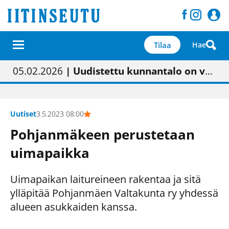
Tilaa
Hae
01.02.2026
05.02.2026
23.04.2026
| Painon vaihtumisen pitäisi näkyä hieman parempana painojäljen laatuna lehdessä
| Uudistettu kunnantalo on valoisa
| “Olemme käynnistämässä uudelleen keskustavisiotyön”
09.05.2026
| "Maalla on totuttu elämään omavaraisemmin kuin kaupungissa"
Uutiset
3.5.2023 08:00
Pohjanmäkeen perustetaan
uimapaikka
Uimapaikan laitureineen rakentaa ja sitä
ylläpitää Pohjanmäen Valtakunta ry yhdessä
alueen asukkaiden kanssa.