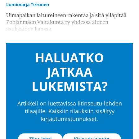
Lumimarja Tirronen
Uimapaikan laitureineen rakentaa ja sitä ylläpitää
Pohjanmäen Valtakunta ry yhdessä alueen
asukkaiden kanssa.
HALUATKO
JATKAA
LUKEMISTA?
Artikkeli on luettavissa Iitinseutu-lehden
tilaajille. Kaikkiin tilauksiin sisältyy
kirjautumistunnukset.