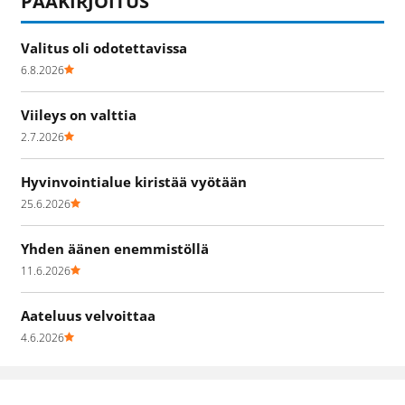
PÄÄKIRJOITUS
Valitus oli odotettavissa
6.8.2026
Viileys on valttia
2.7.2026
Hyvinvointialue kiristää vyötään
25.6.2026
Yhden äänen enemmistöllä
11.6.2026
Aateluus velvoittaa
4.6.2026