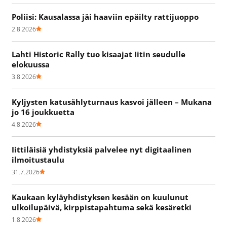
Poliisi: Kausalassa jäi haaviin epäilty rattijuoppo
2.8.2026
Lahti Historic Rally tuo kisaajat Iitin seudulle
elokuussa
3.8.2026
Kyljysten katusählyturnaus kasvoi jälleen – Mukana
jo 16 joukkuetta
4.8.2026
Iittiläisiä yhdistyksiä palvelee nyt digitaalinen
ilmoitustaulu
31.7.2026
Kaukaan kyläyhdistyksen kesään on kuulunut
ulkoilupäivä, kirppistapahtuma sekä kesäretki
1.8.2026