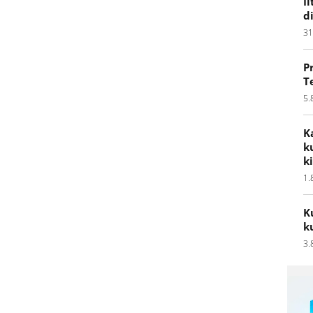
I
d
31
P
T
5.
K
k
k
1.
K
k
3.