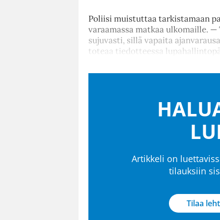
Poliisi muistuttaa tarkistamaan pa
varaamassa matkaa ulkomaille. — 
sujuvasti, sillä vapaita ajanvaraus
toteaa tiedotteessa lupahallintop
HALUA
LU
Artikkeli on luettaviss
tilauksiin s
Tilaa leht