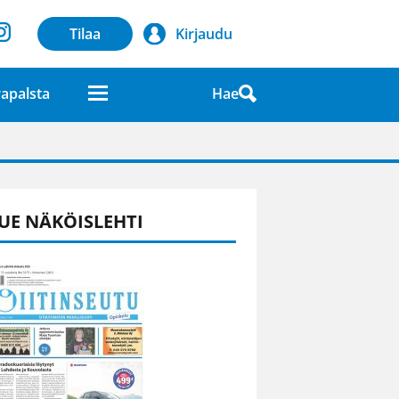
Tilaa
Kirjaudu
Hae
apalsta
laatuna lehdessä
UE NÄKÖISLEHTI