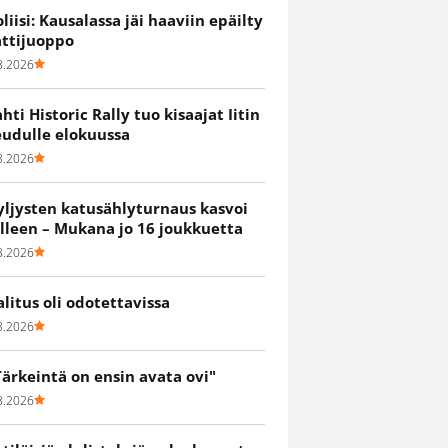
oliisi: Kausalassa jäi haaviin epäilty
attijuoppo
8.2026
ahti Historic Rally tuo kisaajat Iitin
eudulle elokuussa
8.2026
yljysten katusählyturnaus kasvoi
älleen – Mukana jo 16 joukkuetta
8.2026
alitus oli odotettavissa
8.2026
Tärkeintä on ensin avata ovi"
8.2026