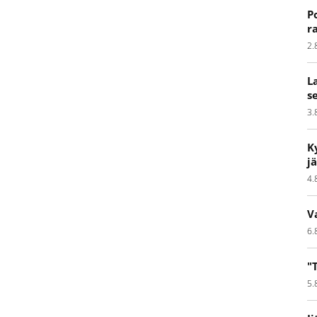
P
r
2.
L
s
3.
K
j
4.
V
6.
"
5.