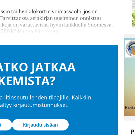
ssin tai henkilökortin voimassaolo, jos on
Tarvittaessa asiakirjan uusiminen onnistuu
aikoja on varattavissa hyvin kaikkialla Suomessa,
äällikkö Hanna Piipponen.
TKO JATKAA
KEMISTA?
a Iitinseutu-lehden tilaajille. Kaikkiin
isältyy kirjautumistunnukset.
i
Kirjaudu sisään
P