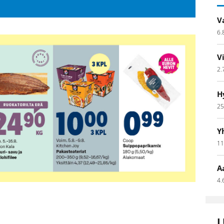
V
6.
V
2.
H
25
Y
11
A
4.
L