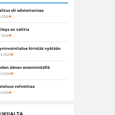
alitus oli odotettavissa
8.2026
iileys on valttia
7.2026
yvinvointialue kiristää vyötään
.6.2026
hden äänen enemmistöllä
.6.2026
ateluus velvoittaa
6.2026
UKIJALTA