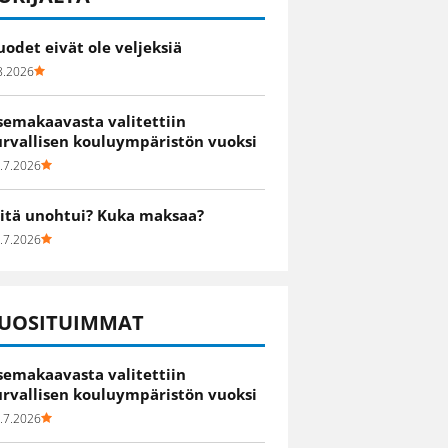
uodet eivät ole veljeksiä
8.2026
semakaavasta valitettiin
urvallisen kouluympäristön vuoksi
.7.2026
itä unohtui? Kuka maksaa?
.7.2026
UOSITUIMMAT
semakaavasta valitettiin
urvallisen kouluympäristön vuoksi
.7.2026