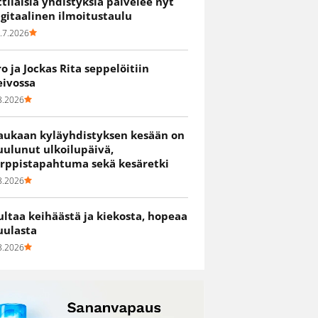
ittiläisiä yhdistyksiä palvelee nyt
igitaalinen ilmoitustaulu
.7.2026
ro ja Jockas Rita seppelöitiin
eivossa
8.2026
aukaan kyläyhdistyksen kesään on
uulunut ulkoilupäivä,
irppistapahtuma sekä kesäretki
8.2026
ultaa keihäästä ja kiekosta, hopeaa
uulasta
8.2026