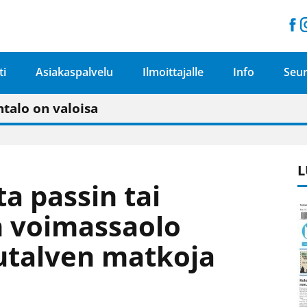
ti
Asiakaspalvelu
Ilmoittajalle
Info
Seur
n pitäisi näkyä hieman parempana painojäljen 
talo on valoisa
ämässä uudelleen keskustavisiotyön”
tu elämään omavaraisemmin kuin kaupungissa"
L
sta passin tai
n voimassaolo
kutalven matkoja