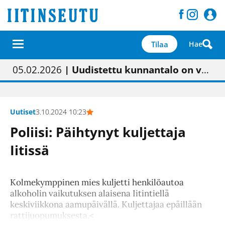
Tilaa
Hae
01.02.2026
05.02.2026
23.04.2026
| Painon vaihtumisen pitäisi näkyä hieman parempana painojäljen laatuna lehdessä
| Uudistettu kunnantalo on valoisa
| “Olemme käynnistämässä uudelleen keskustavisiotyön”
09.05.2026
| "Maalla on totuttu elämään omavaraisemmin kuin kaupungissa"
Uutiset
3.10.2024 10:23
Poliisi: Päihtynyt kuljettaja
Iitissä
Kolmekymppinen mies kuljetti henkilöautoa
alkoholin vaikutuksen alaisena Iitintiellä
keskiviikkona aamupäivällä. Kuljettajaa epäillään
rattijuopumuksesta.<