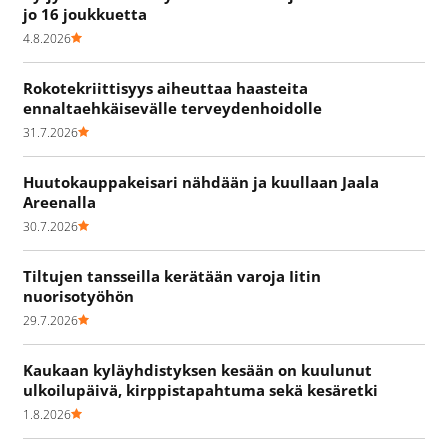
jo 16 joukkuetta
4.8.2026
Rokotekriittisyys aiheuttaa haasteita
ennaltaehkäisevälle terveydenhoidolle
31.7.2026
Huutokauppakeisari nähdään ja kuullaan Jaala
Areenalla
30.7.2026
Tiltujen tansseilla kerätään varoja Iitin
nuorisotyöhön
29.7.2026
Kaukaan kyläyhdistyksen kesään on kuulunut
ulkoilupäivä, kirppistapahtuma sekä kesäretki
1.8.2026