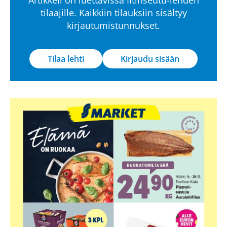
tilaajille. Kaikkiin tilauksiin sisältyy
kirjautumistunnukset.
Tilaa lehti
Kirjaudu sisään