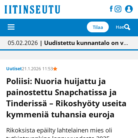
Tilaa
Hae
01.02.2026
05.02.2026
23.04.2026
| Painon vaihtumisen pitäisi näkyä hieman parempana painojäljen laatuna lehdessä
| Uudistettu kunnantalo on valoisa
| “Olemme käynnistämässä uudelleen keskustavisiotyön”
09.05.2026
| "Maalla on totuttu elämään omavaraisemmin kuin kaupungissa"
Uutiset
21.1.2026 11:53
Poliisi: Nuoria huijattu ja
painostettu Snapchatissa ja
Tinderissä – Rikoshyöty useita
kymmeniä tuhansia euroja
Rikoksista epäilty lahtelainen mies oli