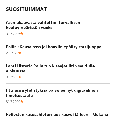
SUOSITUIMMAT
Asemakaavasta valitettiin turvallisen
kouluympäristön vuoksi
31.7.2026
Poliisi: Kausalassa jäi haaviin epäilty rattijuoppo
2.8.2026
Lahti Historic Rally tuo kisaajat Iitin seudulle
elokuussa
3.8.2026
Iittiläisiä yhdistyksiä palvelee nyt digitaalinen
ilmoitustaulu
31.7.2026
Kyljysten katusählyturnaus kasvoi jälleen – Mukana