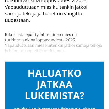
tutkintavankina loppuvuodesta 2025.
Vapauduttuaan mies kuitenkin jatkoi
samoja tekoja ja hänet on vangittu
uudestaan.
Rikoksista epäilty lahtelainen mies oli
tutkintavankina loppuvuodesta 2025.
Vapauduttuaan mies kuitenkin jatkoi samoja tekoja
ja hänet on vangittu uudestaan.
HALUATKO
JATKAA
LUKEMISTA?
Artikkeli on luettavissa Iitinseutu-lehden