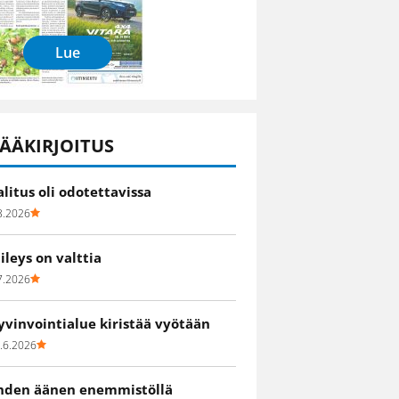
Lue
ÄÄKIRJOITUS
alitus oli odotettavissa
8.2026
iileys on valttia
7.2026
yvinvointialue kiristää vyötään
.6.2026
hden äänen enemmistöllä