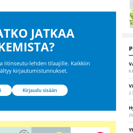
TKO JATKAA
KEMISTA?
P
a Iitinseutu-lehden tilaajille. Kaikkiin
V
isältyy kirjautumistunnukset.
6.
V
i
Kirjaudu sisään
2.
H
25
Y