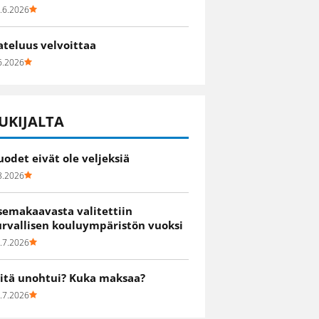
.6.2026
ateluus velvoittaa
6.2026
UKIJALTA
uodet eivät ole veljeksiä
8.2026
semakaavasta valitettiin
urvallisen kouluympäristön vuoksi
.7.2026
itä unohtui? Kuka maksaa?
.7.2026