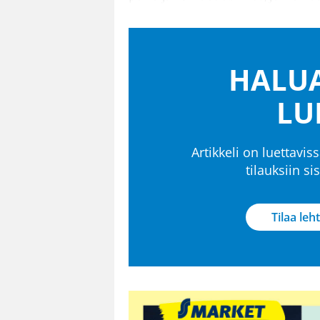
HALUA
LU
Artikkeli on luettaviss
tilauksiin s
Tilaa leht