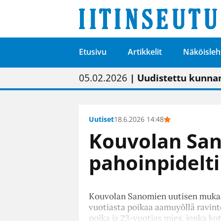
Etusivu
Artikkelit
Näköisleh
01.02.2026
05.02.2026
23.04.2026
| Painon vaihtumise
| Uudistettu kunnan
| “Olemme käynnist
09.05.2026
| "Maalla on totut
Uutiset
18.6.2026 14:48
Kouvolan San
pahoinpideltii
Kouvolan Sanomien uutisen mukaa
vuotiasta poikaa aamuyöllä ravintol
poika ja 23-vuotias mies, jonka ko