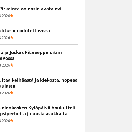
Tärkeintä on ensin avata ovi"
8.2026
alitus oli odotettavissa
8.2026
ro ja Jockas Rita seppelöitiin
eivossa
8.2026
ultaa keihäästä ja kiekosta, hopeaa
uulasta
8.2026
uolenkosken Kyläpäivä houkutteli
apsiperheitä ja uusia asukkaita
8.2026