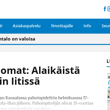
ti
Asiakaspalvelu
Ilmoittajalle
Info
Seur
n pitäisi näkyä hieman parempana painojäljen 
talo on valoisa
ämässä uudelleen keskustavisiotyön”
tu elämään omavaraisemmin kuin kaupungissa"
L
omat: Alaikäistä
n Iitissä
n Kausalassa pahoinpideltiin helmikuussa 17-
a-illan jälkeen. Pahoinpitelijät olivat 15-vuotias
tona pahoinpitely tapahtui.