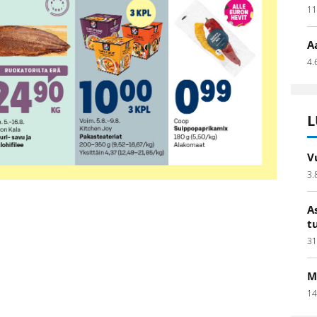
11
A
4.
L
V
3.
A
t
31
M
14