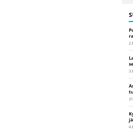
S
P
r
2.
L
s
3.
A
t
31
K
j
4.