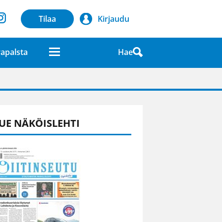
Tilaa
Kirjaudu
Hae
apalsta
laatuna lehdessä
UE NÄKÖISLEHTI