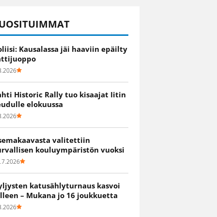
UOSITUIMMAT
oliisi: Kausalassa jäi haaviin epäilty
attijuoppo
8.2026
ahti Historic Rally tuo kisaajat Iitin
eudulle elokuussa
8.2026
semakaavasta valitettiin
urvallisen kouluympäristön vuoksi
.7.2026
yljysten katusählyturnaus kasvoi
älleen – Mukana jo 16 joukkuetta
8.2026