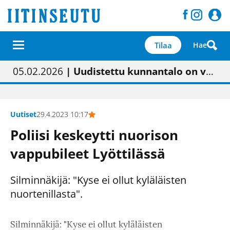
Tilaa
Hae
01.02.2026
05.02.2026
23.04.2026
| Painon vaihtumisen pitäisi näkyä hieman parempana painojäljen laatuna lehdessä
| Uudistettu kunnantalo on valoisa
| “Olemme käynnistämässä uudelleen keskustavisiotyön”
09.05.2026
| "Maalla on totuttu elämään omavaraisemmin kuin kaupungissa"
Uutiset
29.4.2023 10:17
Poliisi keskeytti nuorison
vappubileet Lyöttilässä
Silminnäkijä: "Kyse ei ollut kyläläisten
nuortenillasta".
Silminnäkijä: "Kyse ei ollut kyläläisten