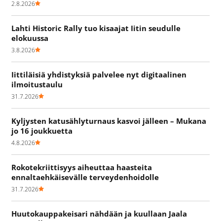
2.8.2026
Lahti Historic Rally tuo kisaajat Iitin seudulle
elokuussa
3.8.2026
Iittiläisiä yhdistyksiä palvelee nyt digitaalinen
ilmoitustaulu
31.7.2026
Kyljysten katusählyturnaus kasvoi jälleen – Mukana
jo 16 joukkuetta
4.8.2026
Rokotekriittisyys aiheuttaa haasteita
ennaltaehkäisevälle terveydenhoidolle
31.7.2026
Huutokauppakeisari nähdään ja kuullaan Jaala