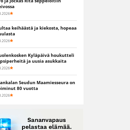
ro ja Jockas Rita seppelöitiin
eivossa
8.2026
ultaa keihäästä ja kiekosta, hopeaa
uulasta
8.2026
uolenkosken Kyläpäivä houkutteli
apsiperheitä ja uusia asukkaita
8.2026
ankalan Seudun Maamiesseura on
oiminut 80 vuotta
8.2026