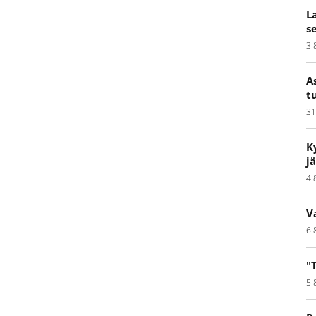
L
s
3.
A
t
31
K
j
4.
V
6.
"
5.