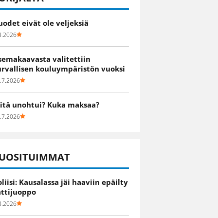
uodet eivät ole veljeksiä
8.2026
semakaavasta valitettiin
urvallisen kouluympäristön vuoksi
.7.2026
itä unohtui? Kuka maksaa?
.7.2026
UOSITUIMMAT
oliisi: Kausalassa jäi haaviin epäilty
attijuoppo
8.2026