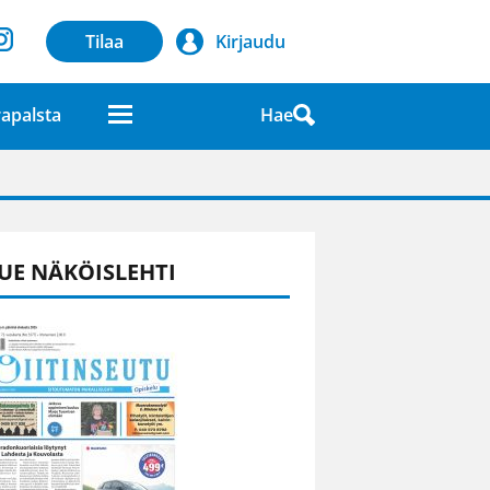
Tilaa
Kirjaudu
Hae
apalsta
laatuna lehdessä
UE NÄKÖISLEHTI