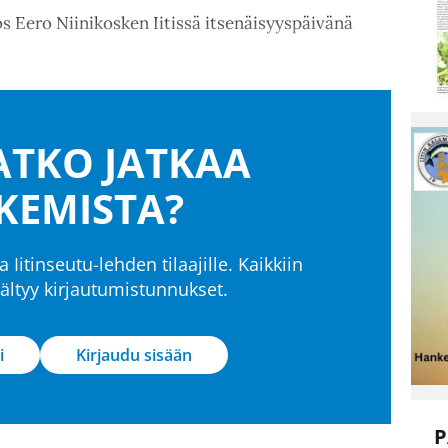
os Eero Niinikosken Iitissä itsenäisyyspäivänä
TKO JATKAA
KEMISTA?
a Iitinseutu-lehden tilaajille. Kaikkiin
isältyy kirjautumistunnukset.
i
Kirjaudu sisään
P