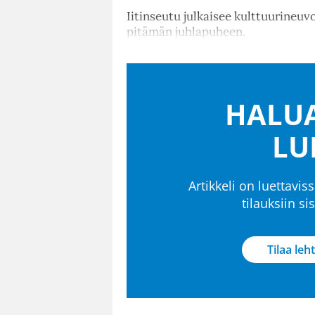
Iitinseutu julkaisee kulttuurineuv
pitämän juhlapuheen.
HALUA
LU
Artikkeli on luettaviss
tilauksiin s
Tilaa leht