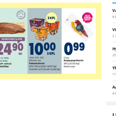
V
6.
V
2.
H
25
Y
11
A
4.
L