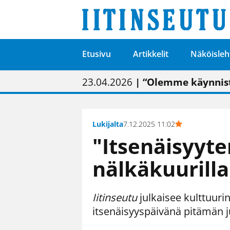
Etusivu
Artikkelit
Näköisleh
01.02.2026
05.02.2026
23.04.2026
| Painon vaihtumise
| Uudistettu kunnan
| “Olemme käynnist
09.05.2026
| "Maalla on totut
Lukijalta
7.12.2025 11:02
"Itsenäisyyt
nälkäkuurilla
Iitinseutu
julkaisee kulttuuri
itsenäisyyspäivänä pitämän 