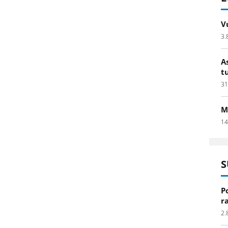
V
3.
A
t
31
M
14
S
P
r
2.