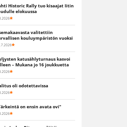
ahti Historic Rally tuo kisaajat Iitin
eudulle elokuussa
8.2026
semakaavasta valitettiin
urvallisen kouluympäristön vuoksi
.7.2026
yljysten katusählyturnaus kasvoi
älleen – Mukana jo 16 joukkuetta
8.2026
alitus oli odotettavissa
8.2026
Tärkeintä on ensin avata ovi"
8.2026