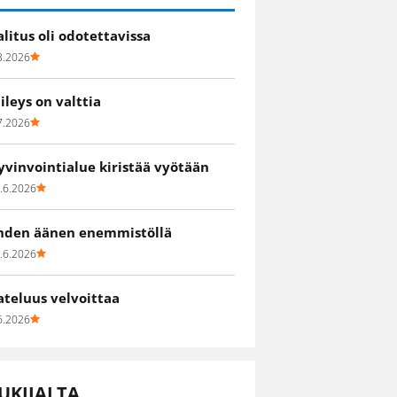
alitus oli odotettavissa
8.2026
iileys on valttia
7.2026
yvinvointialue kiristää vyötään
.6.2026
hden äänen enemmistöllä
.6.2026
ateluus velvoittaa
6.2026
UKIJALTA