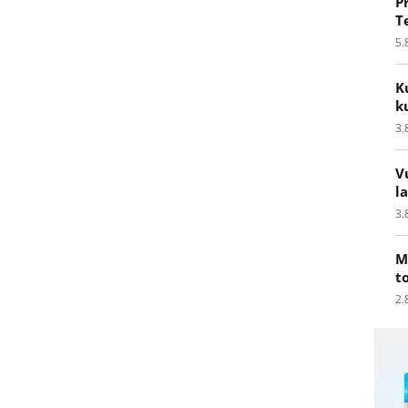
P
T
5.
K
k
3.
V
l
3.
M
t
2.