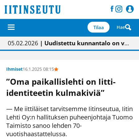
Tilaa
Hae
01.02.2026
05.02.2026
23.04.2026
| Painon vaihtumisen pitäisi näkyä hieman parempana painojäljen laatuna lehdessä
| Uudistettu kunnantalo on valoisa
| “Olemme käynnistämässä uudelleen keskustavisiotyön”
09.05.2026
| "Maalla on totuttu elämään omavaraisemmin kuin kaupungissa"
Ihmiset
16.1.2025 08:15
”Oma paikallislehti on Iitti-
identiteetin kulmakiviä”
— Me iittiläiset tarvitsemme Iitinseutua, Iitin
Lehti Oy:n hallituksen puheenjohtaja Tuomo
Taimisto sanoo lehden 70-
vuotishaastattelussa.