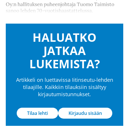
Oy:n hallituksen puheenjohtaja Tuomo Taimisto
sanoo lehden 70-vuotishaastattelussa.
HALUATKO
JATKAA
LUKEMISTA?
Artikkeli on luettavissa Iitinseutu-lehden
tilaajille. Kaikkiin tilauksiin sisältyy
kirjautumistunnukset.
Tilaa lehti
Kirjaudu sisään