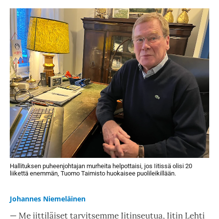
Hallituksen puheenjohtajan murheita helpottaisi, jos Iitissä olisi 20
liikettä enemmän, Tuomo Taimisto huokaisee puolileikillään.
Johannes Niemeläinen
— Me iittiläiset tarvitsemme Iitinseutua, Iitin Lehti