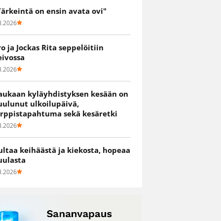
Tärkeintä on ensin avata ovi"
8.2026
ro ja Jockas Rita seppelöitiin
eivossa
8.2026
aukaan kyläyhdistyksen kesään on
uulunut ulkoilupäivä,
irppistapahtuma sekä kesäretki
8.2026
ultaa keihäästä ja kiekosta, hopeaa
uulasta
8.2026