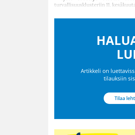
turvallisuusklusteriin 11. kesäkuuta
HALUA
LU
Artikkeli on luettaviss
tilauksiin s
Tilaa leht