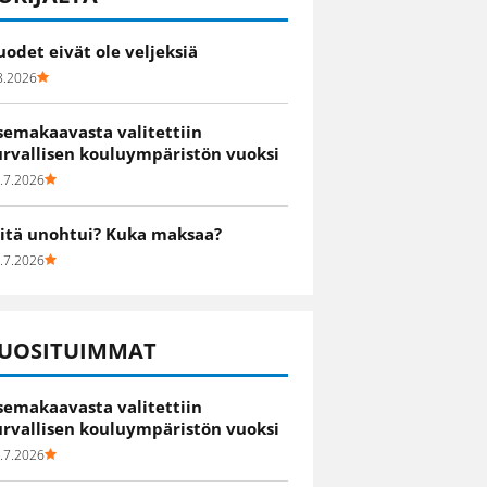
uodet eivät ole veljeksiä
8.2026
semakaavasta valitettiin
urvallisen kouluympäristön vuoksi
.7.2026
itä unohtui? Kuka maksaa?
.7.2026
UOSITUIMMAT
semakaavasta valitettiin
urvallisen kouluympäristön vuoksi
.7.2026