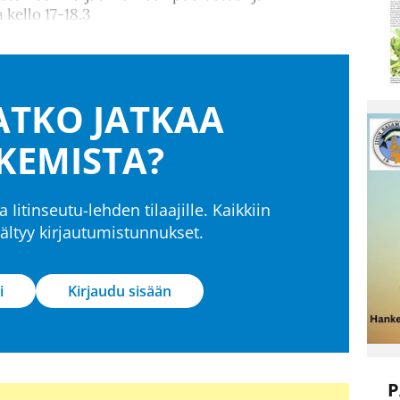
 kello 17-18.3
TKO JATKAA
KEMISTA?
a Iitinseutu-lehden tilaajille. Kaikkiin
isältyy kirjautumistunnukset.
i
Kirjaudu sisään
P