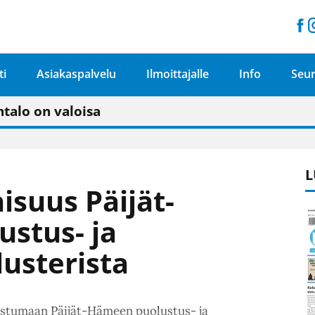
ti
Asiakaspalvelu
Ilmoittajalle
Info
Seur
n pitäisi näkyä hieman parempana painojäljen 
talo on valoisa
ämässä uudelleen keskustavisiotyön”
tu elämään omavaraisemmin kuin kaupungissa"
L
aisuus Päijät-
stus- ja
lusterista
tustumaan Päijät-Hämeen puolustus- ja