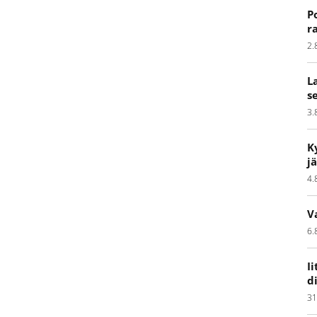
P
r
2.
L
s
3.
K
j
4.
V
6.
I
d
31