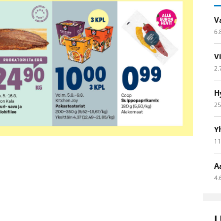
V
6.
V
2.
H
25
Y
11
A
4.
L