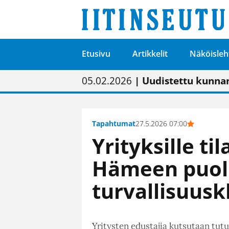
Etusivu
Artikkelit
Näköisleh
01.02.2026
05.02.2026
23.04.2026
| Painon vaihtumise
| Uudistettu kunnan
| “Olemme käynnist
09.05.2026
| "Maalla on totut
Tapahtumat
27.5.2026 07:00
Yrityksille til
Hämeen puolu
turvallisuusk
Yritysten edustajia kutsutaan tu