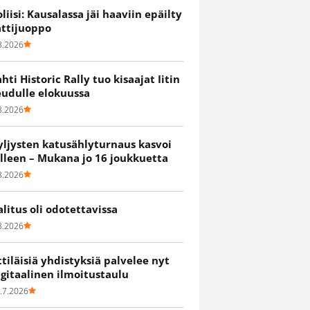
oliisi: Kausalassa jäi haaviin epäilty
attijuoppo
8.2026
ahti Historic Rally tuo kisaajat Iitin
eudulle elokuussa
8.2026
yljysten katusählyturnaus kasvoi
älleen – Mukana jo 16 joukkuetta
8.2026
alitus oli odotettavissa
8.2026
ittiläisiä yhdistyksiä palvelee nyt
igitaalinen ilmoitustaulu
.7.2026