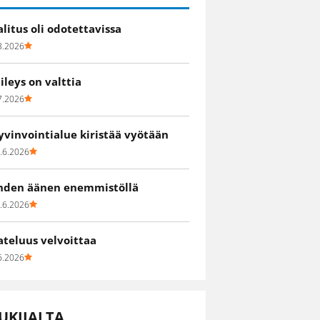
alitus oli odotettavissa
8.2026
iileys on valttia
7.2026
yvinvointialue kiristää vyötään
.6.2026
hden äänen enemmistöllä
.6.2026
ateluus velvoittaa
6.2026
UKIJALTA