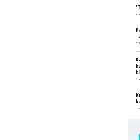
"
5.
P
T
5.
K
k
k
1.
K
k
3.