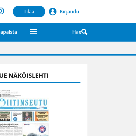
Tilaa
Kirjaudu
Hae
apalsta
laatuna lehdessä
UE NÄKÖISLEHTI