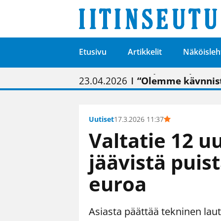
Etusivu
Artikkelit
Näköisleh
01.02.2026
05.02.2026
23.04.2026
| Painon vaihtumise
| Uudistettu kunnan
| “Olemme käynnist
09.05.2026
| "Maalla on totut
Uutiset
17.3.2026 11:37
Valtatie 12 u
jäävistä puist
euroa
Asiasta päättää tekninen la