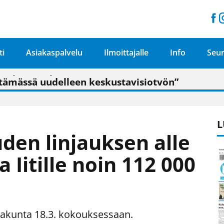
ti
Asiakaspalvelu
Ilmoittajalle
Info
Seur
n pitäisi näkyä hieman parempana painojäljen 
talo on valoisa
ämässä uudelleen keskustavisiotyön”
tu elämään omavaraisemmin kuin kaupungissa"
L
uden linjauksen alle
a Iitille noin 112 000
utakunta 18.3. kokouksessaan.