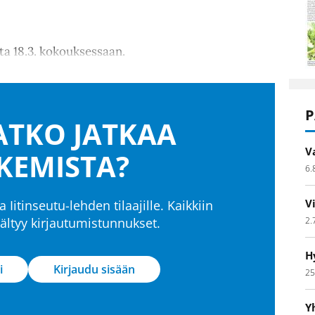
ta 18.3. kokouksessaan.
P
TKO JATKAA
V
KEMISTA?
6.
V
a Iitinseutu-lehden tilaajille. Kaikkiin
2.
isältyy kirjautumistunnukset.
H
i
Kirjaudu sisään
25
Y