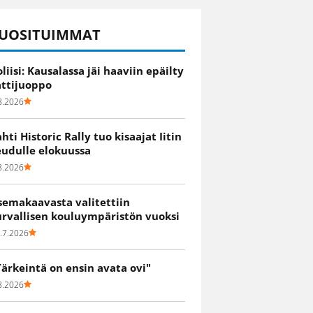
UOSITUIMMAT
oliisi: Kausalassa jäi haaviin epäilty
attijuoppo
8.2026
ahti Historic Rally tuo kisaajat Iitin
eudulle elokuussa
8.2026
semakaavasta valitettiin
urvallisen kouluympäristön vuoksi
.7.2026
Tärkeintä on ensin avata ovi"
8.2026