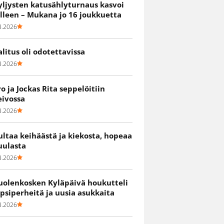
yljysten katusählyturnaus kasvoi
älleen – Mukana jo 16 joukkuetta
8.2026
alitus oli odotettavissa
8.2026
ro ja Jockas Rita seppelöitiin
eivossa
8.2026
ultaa keihäästä ja kiekosta, hopeaa
uulasta
8.2026
uolenkosken Kyläpäivä houkutteli
apsiperheitä ja uusia asukkaita
8.2026