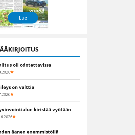
Lue
ÄÄKIRJOITUS
alitus oli odotettavissa
8.2026
iileys on valttia
7.2026
yvinvointialue kiristää vyötään
.6.2026
hden äänen enemmistöllä