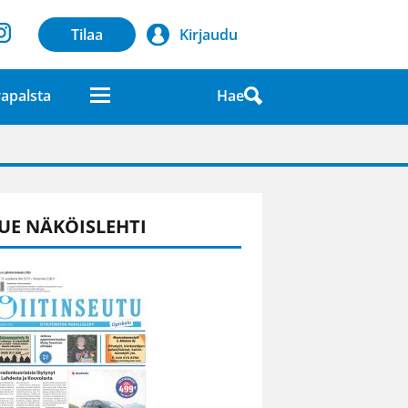
Tilaa
Kirjaudu
Hae
apalsta
laatuna lehdessä
UE NÄKÖISLEHTI