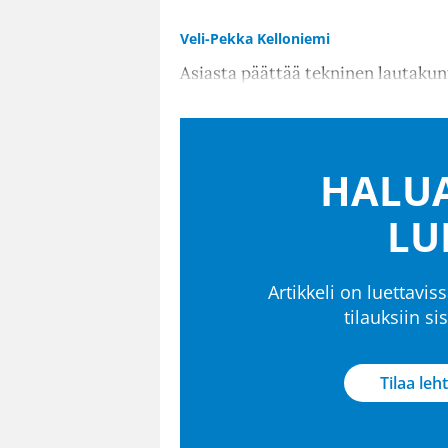
Veli-Pekka Kelloniemi
Asiasta päättää tekninen lautakun
HALUA
LU
Artikkeli on luettaviss
tilauksiin s
Tilaa leht