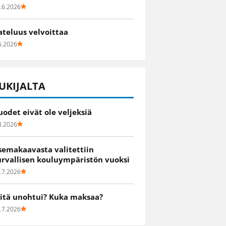
.6.2026
ateluus velvoittaa
6.2026
UKIJALTA
uodet eivät ole veljeksiä
8.2026
semakaavasta valitettiin
urvallisen kouluympäristön vuoksi
.7.2026
itä unohtui? Kuka maksaa?
.7.2026