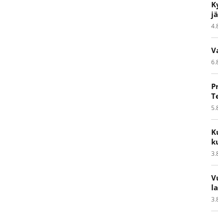
K
j
4.
V
6.
P
T
5.
K
k
3.
V
l
3.