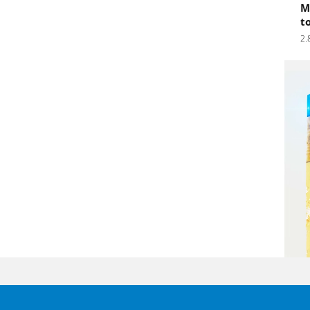
M
t
2.