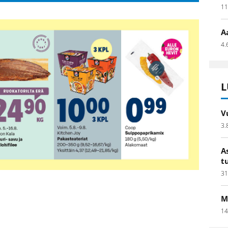
11
A
4.
L
V
3.
A
t
31
M
14