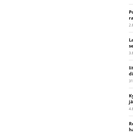
P
r
2.
L
s
3.
I
d
31
K
j
4.
R
h