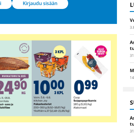
i
Kirjaudu sisään
L
V
3.
A
t
31
M
14
S
A
t
31