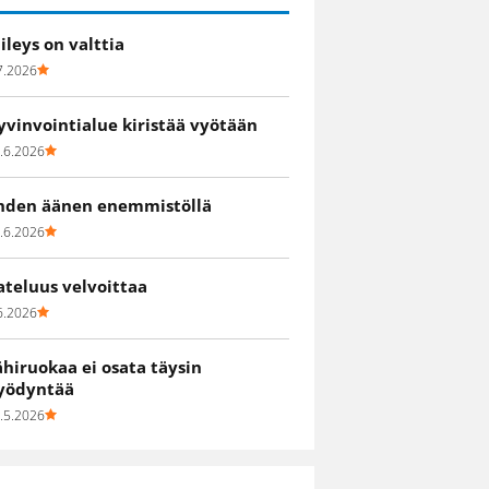
iileys on valttia
7.2026
yvinvointialue kiristää vyötään
.6.2026
hden äänen enemmistöllä
.6.2026
ateluus velvoittaa
6.2026
ähiruokaa ei osata täysin
yödyntää
.5.2026