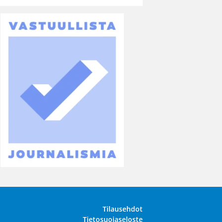
Tilausehdot
Tietosuojaseloste