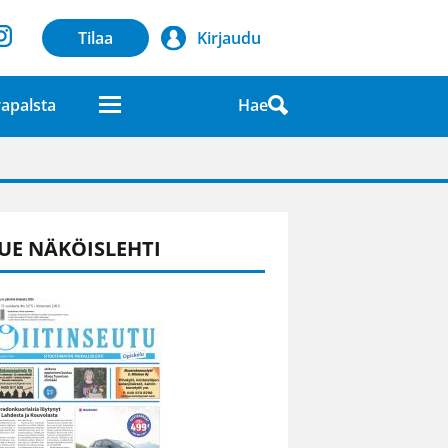
Tilaa
Kirjaudu
Hae
apalsta
laatuna lehdessä
UE NÄKÖISLEHTI