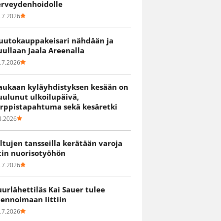
erveydenhoidolle
.7.2026
uutokauppakeisari nähdään ja
uullaan Jaala Areenalla
.7.2026
aukaan kyläyhdistyksen kesään on
uulunut ulkoilupäivä,
irppistapahtuma sekä kesäretki
8.2026
iltujen tansseilla kerätään varoja
itin nuorisotyöhön
.7.2026
uurlähettiläs Kai Sauer tulee
uennoimaan Iittiin
.7.2026