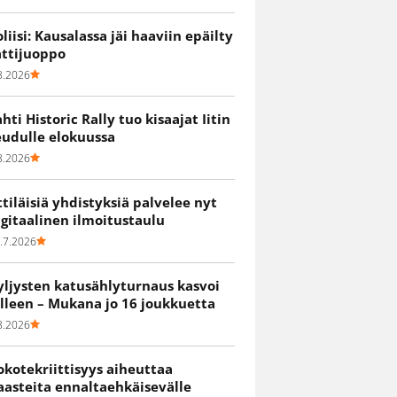
oliisi: Kausalassa jäi haaviin epäilty
attijuoppo
8.2026
ahti Historic Rally tuo kisaajat Iitin
eudulle elokuussa
8.2026
ittiläisiä yhdistyksiä palvelee nyt
igitaalinen ilmoitustaulu
.7.2026
yljysten katusählyturnaus kasvoi
älleen – Mukana jo 16 joukkuetta
8.2026
okotekriittisyys aiheuttaa
aasteita ennaltaehkäisevälle