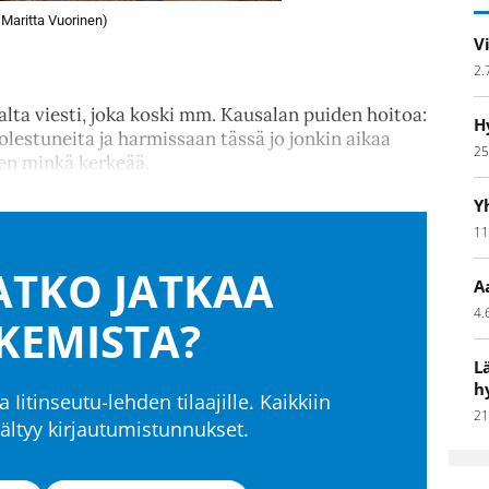
: Maritta Vuorinen)
V
2.
jalta viesti, joka koski mm. Kausalan puiden hoitoa:
H
lestuneita ja harmissaan tässä jo jonkin aikaa
25
sen minkä kerkeää.
Y
11
TKO JATKAA
A
4.
KEMISTA?
L
h
a Iitinseutu-lehden tilaajille. Kaikkiin
21
isältyy kirjautumistunnukset.