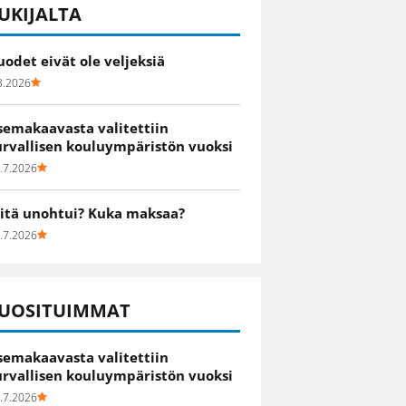
UKIJALTA
uodet eivät ole veljeksiä
8.2026
semakaavasta valitettiin
urvallisen kouluympäristön vuoksi
.7.2026
itä unohtui? Kuka maksaa?
.7.2026
UOSITUIMMAT
semakaavasta valitettiin
urvallisen kouluympäristön vuoksi
.7.2026