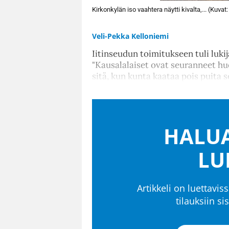
Kirkonkylän iso vaahtera näytti kivalta,... (Kuvat
Veli-Pekka Kelloniemi
Iitinseudun toimitukseen tuli luki
"Kausalalaiset ovat seuranneet huo
sitä, kun kunta kaataa pois puita 
HALUA
LU
Artikkeli on luettaviss
tilauksiin s