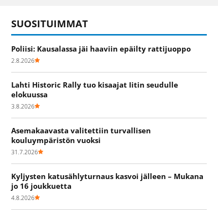
SUOSITUIMMAT
Poliisi: Kausalassa jäi haaviin epäilty rattijuoppo
2.8.2026
Lahti Historic Rally tuo kisaajat Iitin seudulle
elokuussa
3.8.2026
Asemakaavasta valitettiin turvallisen
kouluympäristön vuoksi
31.7.2026
Kyljysten katusählyturnaus kasvoi jälleen – Mukana
jo 16 joukkuetta
4.8.2026