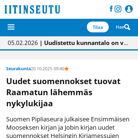
Tilaa
Hae
01.02.2026
05.02.2026
23.04.2026
| Painon vaihtumisen pitäisi näkyä hieman parempana painojäljen laatuna lehdessä
| Uudistettu kunnantalo on valoisa
| “Olemme käynnistämässä uudelleen keskustavisiotyön”
09.05.2026
| "Maalla on totuttu elämään omavaraisemmin kuin kaupungissa"
Seurakunta
20.10.2025 09:40
Uudet suomennokset tuovat
Raamatun lähemmäs
nykylukijaa
Suomen Pipliaseura julkaisee Ensimmäisen
Mooseksen kirjan ja Jobin kirjan uudet
suomennokset Helsingin Kirjamessujen