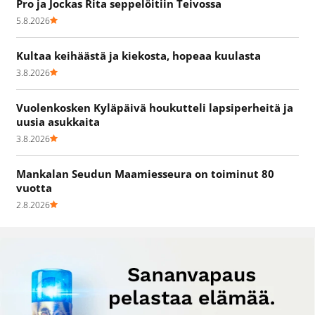
Pro ja Jockas Rita seppelöitiin Teivossa
5.8.2026
Kultaa keihäästä ja kiekosta, hopeaa kuulasta
3.8.2026
Vuolenkosken Kyläpäivä houkutteli lapsiperheitä ja
uusia asukkaita
3.8.2026
Mankalan Seudun Maamiesseura on toiminut 80
vuotta
2.8.2026