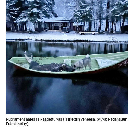
Nuoramensaaressa kaadettu vasa siirrettiin veneellä. (Kuva: Radansuun
Erämiehet ry)