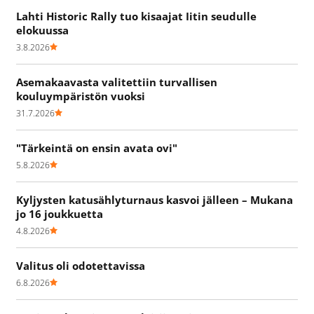
Lahti Historic Rally tuo kisaajat Iitin seudulle
elokuussa
3.8.2026
Asemakaavasta valitettiin turvallisen
kouluympäristön vuoksi
31.7.2026
"Tärkeintä on ensin avata ovi"
5.8.2026
Kyljysten katusählyturnaus kasvoi jälleen – Mukana
jo 16 joukkuetta
4.8.2026
Valitus oli odotettavissa
6.8.2026