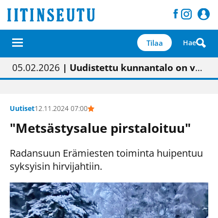
Tilaa
Hae
01.02.2026
05.02.2026
23.04.2026
| Painon vaihtumisen pitäisi näkyä hieman parempana painojäljen laatuna lehdessä
| Uudistettu kunnantalo on valoisa
| “Olemme käynnistämässä uudelleen keskustavisiotyön”
09.05.2026
| "Maalla on totuttu elämään omavaraisemmin kuin kaupungissa"
Uutiset
12.11.2024 07:00
"Metsästysalue pirstaloituu"
Radansuun Erämiesten toiminta huipentuu
syksyisin hirvijahtiin.