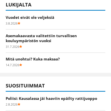
LUKIJALTA
Vuodet eivät ole veljeksiä
3.8.2026
Asemakaavasta valitettiin turvallisen
kouluympäristön vuoksi
31.7.2026
Mitä unohtui? Kuka maksaa?
14.7.2026
SUOSITUIMMAT
Poliisi: Kausalassa jäi haaviin epäilty rattijuoppo
2.8.2026