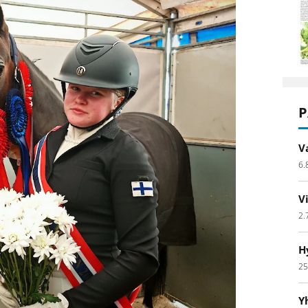
P
V
6.
V
2.
H
25
Y