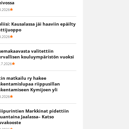
eivossa
8.2026
oliisi: Kausalassa jäi haaviin epäilty
attijuoppo
8.2026
semakaavasta valitettiin
urvallisen kouluympäristön vuoksi
.7.2026
itin matkailu ry hakee
akentamislupaa riippusillan
akentamiseen Kymijoen yli
8.2026
iipurintien Markkinat pidettiin
auantaina Jaalassa– Katso
uvakooste