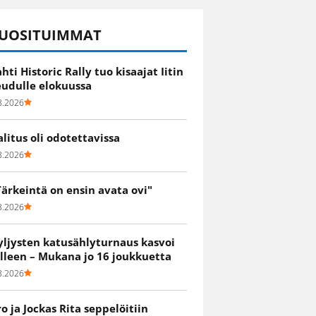
UOSITUIMMAT
ahti Historic Rally tuo kisaajat Iitin
eudulle elokuussa
8.2026
alitus oli odotettavissa
8.2026
Tärkeintä on ensin avata ovi"
8.2026
yljysten katusählyturnaus kasvoi
älleen – Mukana jo 16 joukkuetta
8.2026
ro ja Jockas Rita seppelöitiin