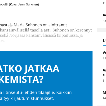
11
opotti. (Kuva: Jenni Suhonen)
A
4.
atsastaja Maria Suhonen on aloittanut
kansainvälisellä tasolla asti. Suhonen on kerennyt
ekä Norjassa kansainvälisissä kilpailuissa, ja
L
us.
V
3.
TKO JATKAA
A
t
KEMISTA?
31
a Iitinseutu-lehden tilaajille. Kaikkiin
M
isältyy kirjautumistunnukset.
14