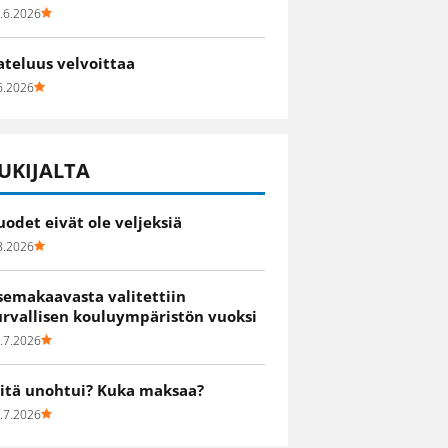
.6.2026
ateluus velvoittaa
6.2026
UKIJALTA
uodet eivät ole veljeksiä
8.2026
semakaavasta valitettiin
urvallisen kouluympäristön vuoksi
.7.2026
itä unohtui? Kuka maksaa?
.7.2026