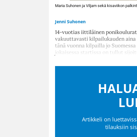
Maria Suhonen ja Viljam sekä kisaviikon palkint
Jenni Suhonen
14-vuotias iittiläinen ponikoulur
vakuuttavasti kilpailukauden aina 
tänä vuonna kilpailla jo Suomessa s
jokaisessa startissa on tullut sijoit
HALUA
LU
Artikkeli on luettaviss
tilauksiin s