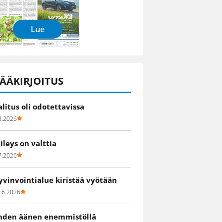
Lue
ÄÄKIRJOITUS
alitus oli odotettavissa
8.2026
iileys on valttia
7.2026
yvinvointialue kiristää vyötään
.6.2026
hden äänen enemmistöllä