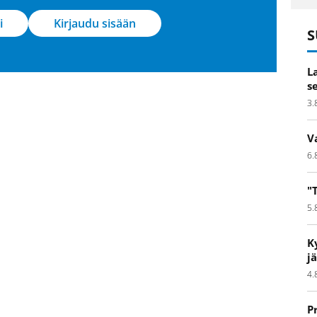
i
Kirjaudu sisään
S
L
s
3.
V
6.
"
5.
K
j
4.
P