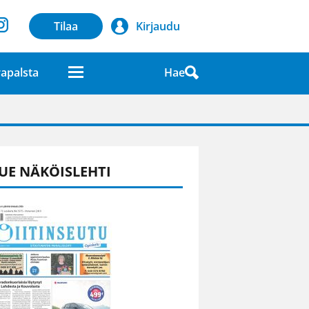
Tilaa
Kirjaudu
Hae
apalsta
laatuna lehdessä
UE NÄKÖISLEHTI