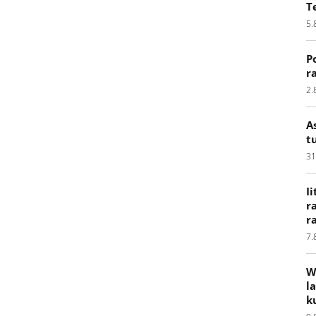
T
5.
P
r
2.
A
t
31
I
r
r
7.
W
l
k