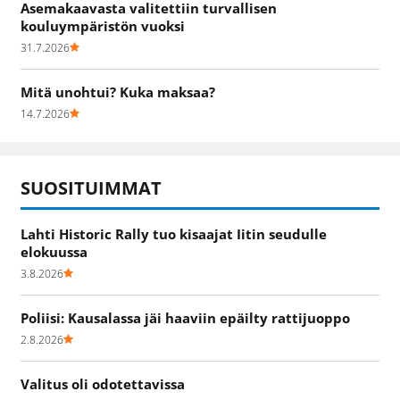
Asemakaavasta valitettiin turvallisen
kouluympäristön vuoksi
31.7.2026
Mitä unohtui? Kuka maksaa?
14.7.2026
SUOSITUIMMAT
Lahti Historic Rally tuo kisaajat Iitin seudulle
elokuussa
3.8.2026
Poliisi: Kausalassa jäi haaviin epäilty rattijuoppo
2.8.2026
Valitus oli odotettavissa