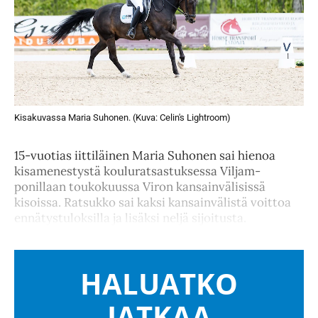
Kisakuvassa Maria Suhonen. (Kuva: Celin's Lightroom)
15-vuotias iittiläinen Maria Suhonen sai hienoa
kisamenestystä kouluratsastuksessa Viljam-
ponillaan toukokuussa Viron kansainvälisissä
kisoissa. Ratsukko sai kaksi kansainvälistä voittoa
ennätystuloksilla ja lisäksi neljä sijoitusta.
HALUATKO
JATKAA