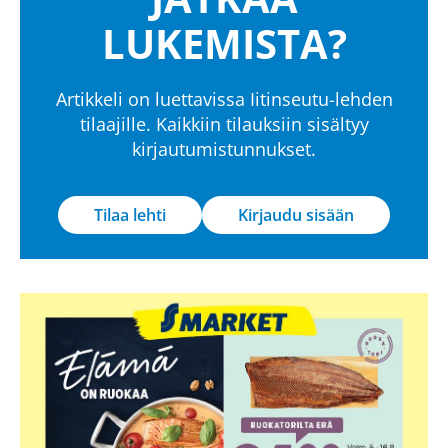
LUKEMISTA?
Artikkeli on luettavissa Iitinseutu-lehden
tilaajille. Kaikkiin tilauksiin sisältyy
kirjautumistunnukset.
Tilaa lehti
Kirjaudu sisään