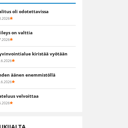
alitus oli odotettavissa
8.2026
iileys on valttia
7.2026
yvinvointialue kiristää vyötään
.6.2026
hden äänen enemmistöllä
.6.2026
ateluus velvoittaa
6.2026
UKIJALTA