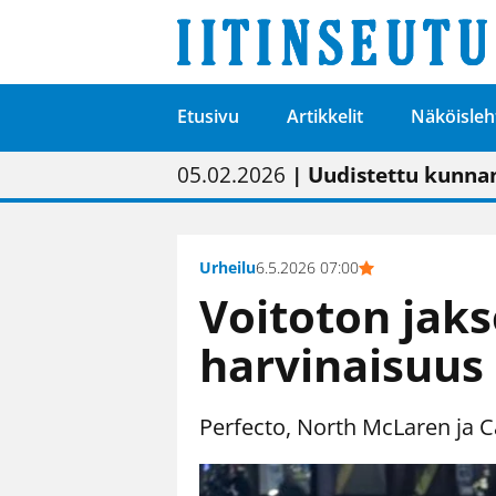
Etusivu
Artikkelit
Näköisleh
01.02.2026
05.02.2026
23.04.2026
| Painon vaihtumise
| Uudistettu kunnan
| “Olemme käynnist
09.05.2026
| "Maalla on totut
Urheilu
6.5.2026 07:00
Voitoton jakso
harvinaisuus
Perfecto, North McLaren ja C