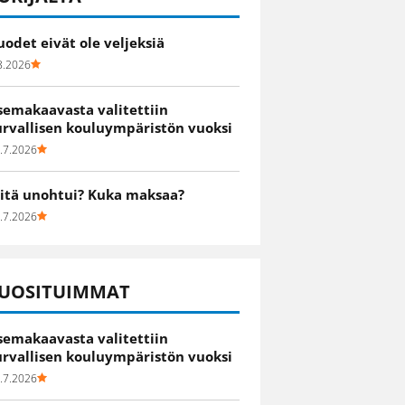
uodet eivät ole veljeksiä
8.2026
semakaavasta valitettiin
urvallisen kouluympäristön vuoksi
.7.2026
itä unohtui? Kuka maksaa?
.7.2026
UOSITUIMMAT
semakaavasta valitettiin
urvallisen kouluympäristön vuoksi
.7.2026