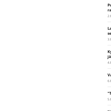
P
r
2.
L
s
3.
K
j
4.
V
6.
"
5.