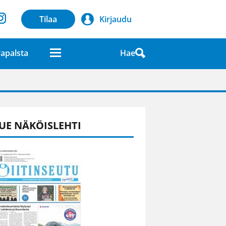
Tilaa
Kirjaudu
Hae
apalsta
laatuna lehdessä
UE NÄKÖISLEHTI