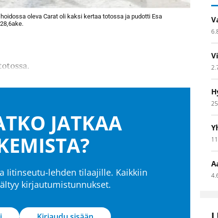
 hoidossa oleva Carat oli kaksi kertaa totossa ja pudotti Esa
V
28,6ake.
6.
V
totossa.
2.
H
25
TKO JATKAA
Y
KEMISTA?
11
A
a Iitinseutu-lehden tilaajille. Kaikkiin
4.
isältyy kirjautumistunnukset.
L
i
Kirjaudu sisään