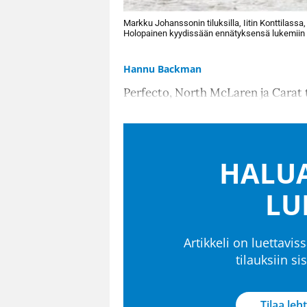
Markku Johanssonin tiluksilla, Iitin Konttilassa,
Holopainen kyydissään ennätyksensä lukemiin 
Hannu Backman
Perfecto, North McLaren ja Carat 
HALUA
LU
Artikkeli on luettaviss
tilauksiin s
Tilaa leht