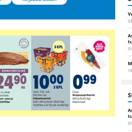
V
3.
A
t
31
M
14
S
A
t
31