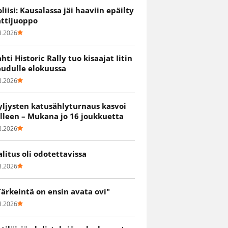
oliisi: Kausalassa jäi haaviin epäilty
attijuoppo
8.2026
ahti Historic Rally tuo kisaajat Iitin
eudulle elokuussa
8.2026
yljysten katusählyturnaus kasvoi
älleen – Mukana jo 16 joukkuetta
8.2026
alitus oli odotettavissa
8.2026
Tärkeintä on ensin avata ovi"
8.2026