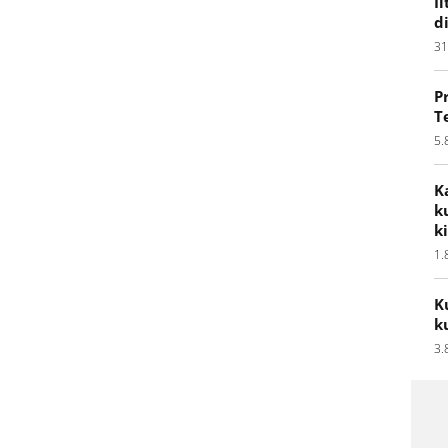
I
d
31
P
T
5.
K
k
k
1.
K
k
3.