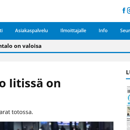
ti
Asiakaspalvelu
Ilmoittajalle
Info
Seur
n pitäisi näkyä hieman parempana painojäljen 
talo on valoisa
ämässä uudelleen keskustavisiotyön”
tu elämään omavaraisemmin kuin kaupungissa"
L
 Iitissä on
arat totossa.