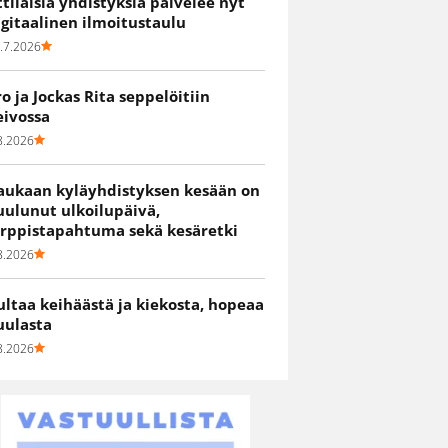
ittiläisiä yhdistyksiä palvelee nyt
igitaalinen ilmoitustaulu
.7.2026
ro ja Jockas Rita seppelöitiin
eivossa
8.2026
aukaan kyläyhdistyksen kesään on
uulunut ulkoilupäivä,
irppistapahtuma sekä kesäretki
8.2026
ultaa keihäästä ja kiekosta, hopeaa
uulasta
8.2026