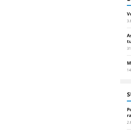
V
3.
A
t
31
M
14
S
P
r
2.