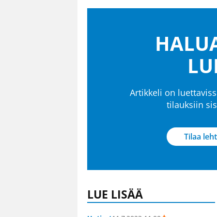
HALUA
LU
Artikkeli on luettaviss
tilauksiin s
Tilaa leht
LUE LISÄÄ