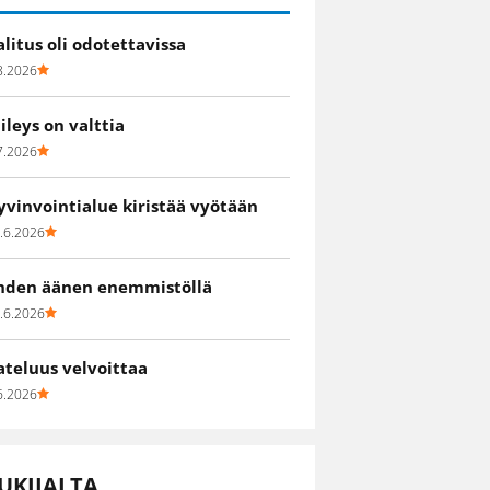
alitus oli odotettavissa
8.2026
iileys on valttia
7.2026
yvinvointialue kiristää vyötään
.6.2026
hden äänen enemmistöllä
.6.2026
ateluus velvoittaa
6.2026
UKIJALTA