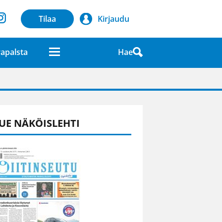
Tilaa
Kirjaudu
Hae
apalsta
laatuna lehdessä
UE NÄKÖISLEHTI