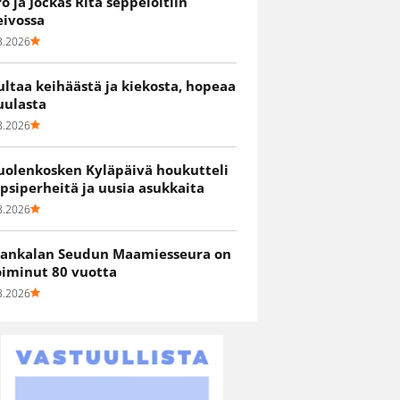
ro ja Jockas Rita seppelöitiin
eivossa
8.2026
ultaa keihäästä ja kiekosta, hopeaa
uulasta
8.2026
uolenkosken Kyläpäivä houkutteli
apsiperheitä ja uusia asukkaita
8.2026
ankalan Seudun Maamiesseura on
oiminut 80 vuotta
8.2026