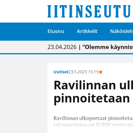
Etusivu
Artikkelit
Näköisleh
01.02.2026
05.02.2026
23.04.2026
| Painon vaihtumise
| Uudistettu kunnan
| “Olemme käynnist
09.05.2026
| "Maalla on totut
Uutiset
23.5.2023 15:15
Ravilinnan u
pinnoitetaan
Ravilinnan ulkoportaat pinnoitet
talousarviossa on 15 000 euron m