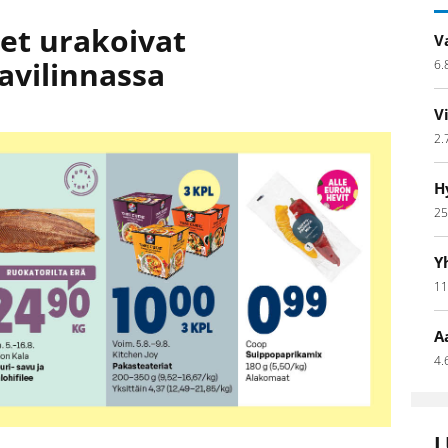
set urakoivat
V
avilinnassa
6.
V
2.
H
25
Y
11
A
4.
L