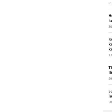
31
H
k
30
K
k
k
1.
T
I
29
S
l
30