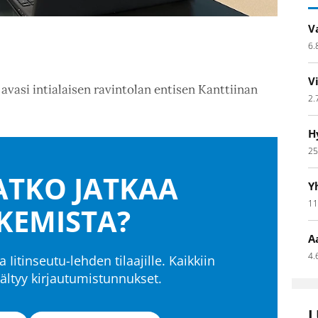
V
6.
V
avasi intialaisen ravintolan entisen Kanttiinan
2.
H
25
TKO JATKAA
Y
11
KEMISTA?
A
4.
a Iitinseutu-lehden tilaajille. Kaikkiin
isältyy kirjautumistunnukset.
L