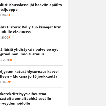
oliisi: Kausalassa jäi haaviin epäilty
attijuoppo
8.2026
ahti Historic Rally tuo kisaajat Iitin
eudulle elokuussa
8.2026
ittiläisiä yhdistyksiä palvelee nyt
igitaalinen ilmoitustaulu
.7.2026
yljysten katusählyturnaus kasvoi
älleen – Mukana jo 16 joukkuetta
8.2026
okotekriittisyys aiheuttaa
aasteita ennaltaehkäisevälle
erveydenhoidolle