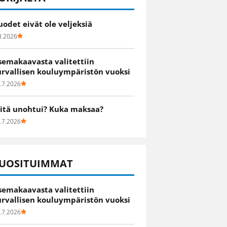
uodet eivät ole veljeksiä
8.2026
semakaavasta valitettiin
urvallisen kouluympäristön vuoksi
.7.2026
itä unohtui? Kuka maksaa?
.7.2026
UOSITUIMMAT
semakaavasta valitettiin
urvallisen kouluympäristön vuoksi
.7.2026