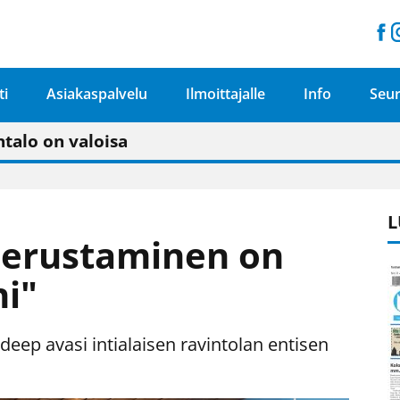
ti
Asiakaspalvelu
Ilmoittajalle
Info
Seur
n pitäisi näkyä hieman parempana painojäljen 
talo on valoisa
ämässä uudelleen keskustavisiotyön”
tu elämään omavaraisemmin kuin kaupungissa"
L
perustaminen on
ni"
deep avasi intialaisen ravintolan entisen