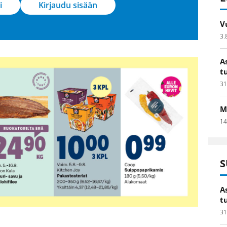
i
Kirjaudu sisään
V
3.
A
t
31
M
14
S
A
t
31