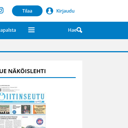
Tilaa
Kirjaudu
Hae
apalsta
laatuna lehdessä
UE NÄKÖISLEHTI