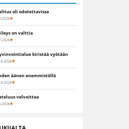
alitus oli odotettavissa
8.2026
iileys on valttia
7.2026
yvinvointialue kiristää vyötään
.6.2026
hden äänen enemmistöllä
.6.2026
ateluus velvoittaa
6.2026
UKIJALTA