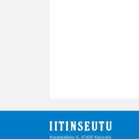
Kauppakatu 6, 47400 Kausala