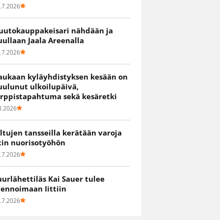
.7.2026
uutokauppakeisari nähdään ja
uullaan Jaala Areenalla
.7.2026
aukaan kyläyhdistyksen kesään on
uulunut ulkoilupäivä,
irppistapahtuma sekä kesäretki
8.2026
iltujen tansseilla kerätään varoja
itin nuorisotyöhön
.7.2026
uurlähettiläs Kai Sauer tulee
uennoimaan Iittiin
.7.2026