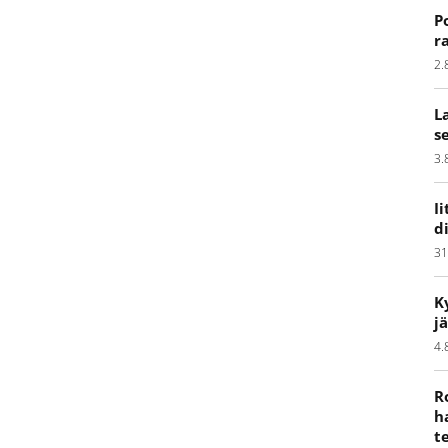
P
r
2.
L
s
3.
I
d
31
K
j
4.
R
h
t