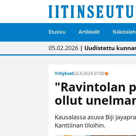
Etusivu
Artikkelit
Näköisleh
01.02.2026
05.02.2026
23.04.2026
| Painon vaihtumise
| Uudistettu kunnan
| “Olemme käynnist
09.05.2026
| "Maalla on totut
Yritykset
22.4.2024 07:00
"Ravintolan 
ollut unelma
Kausalassa asuva Biji Jayapra
Kanttiinan tiloihin.