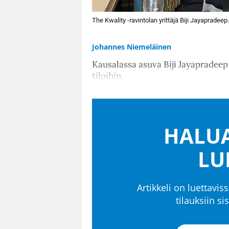
The Kwality -ravintolan yrittäjä Biji Jayapradeep.
Johannes Niemeläinen
Kausalassa asuva Biji Jayapradeep 
tiloihin.
HALUA
LU
Artikkeli on luettaviss
tilauksiin s