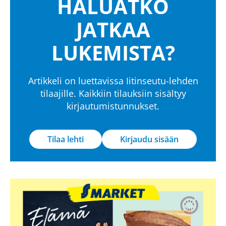
HALUATKO
JATKAA
LUKEMISTA?
Artikkeli on luettavissa Iitinseutu-lehden
tilaajille. Kaikkiin tilauksiin sisältyy
kirjautumistunnukset.
Tilaa lehti
Kirjaudu sisään