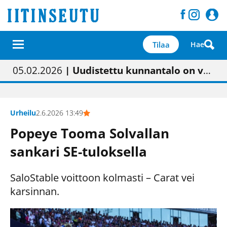
Tilaa
Hae
01.02.2026
05.02.2026
23.04.2026
| Painon vaihtumisen pitäisi näkyä hieman parempana painojäljen laatuna lehdessä
| Uudistettu kunnantalo on valoisa
| “Olemme käynnistämässä uudelleen keskustavisiotyön”
09.05.2026
| "Maalla on totuttu elämään omavaraisemmin kuin kaupungissa"
Urheilu
2.6.2026 13:49
Popeye Tooma Solvallan
sankari SE-tuloksella
SaloStable voittoon kolmasti – Carat vei
karsinnan.