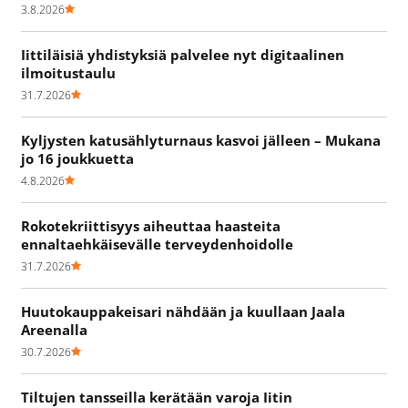
3.8.2026
Iittiläisiä yhdistyksiä palvelee nyt digitaalinen
ilmoitustaulu
31.7.2026
Kyljysten katusählyturnaus kasvoi jälleen – Mukana
jo 16 joukkuetta
4.8.2026
Rokotekriittisyys aiheuttaa haasteita
ennaltaehkäisevälle terveydenhoidolle
31.7.2026
Huutokauppakeisari nähdään ja kuullaan Jaala
Areenalla
30.7.2026
Tiltujen tansseilla kerätään varoja Iitin