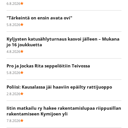
6.8.2026
"Tärkeintä on ensin avata ovi"
5.8.2026
Kyljysten katusählyturnaus kasvoi jälleen – Mukana
jo 16 joukkuetta
4.8.2026
Pro ja Jockas Rita seppelöitiin Teivossa
5.8.2026
Poliisi: Kausalassa jäi haaviin epäilty rattijuoppo
2.8.2026
Iitin matkailu ry hakee rakentamislupaa riippusillan
rakentamiseen Kymijoen yli
7.8.2026