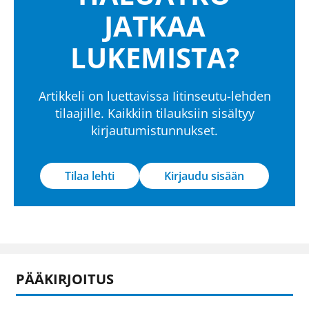
JATKAA
LUKEMISTA?
Artikkeli on luettavissa Iitinseutu-lehden
tilaajille. Kaikkiin tilauksiin sisältyy
kirjautumistunnukset.
Tilaa lehti
Kirjaudu sisään
PÄÄKIRJOITUS