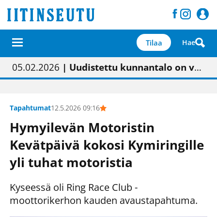
Tilaa
Hae
01.02.2026
05.02.2026
23.04.2026
| Painon vaihtumisen pitäisi näkyä hieman parempana painojäljen laatuna lehdessä
| Uudistettu kunnantalo on valoisa
| “Olemme käynnistämässä uudelleen keskustavisiotyön”
09.05.2026
| "Maalla on totuttu elämään omavaraisemmin kuin kaupungissa"
Tapahtumat
12.5.2026 09:16
Hymyilevän Motoristin
Kevätpäivä kokosi Kymiringille
yli tuhat motoristia
Kyseessä oli Ring Race Club -
moottorikerhon kauden avaustapahtuma.