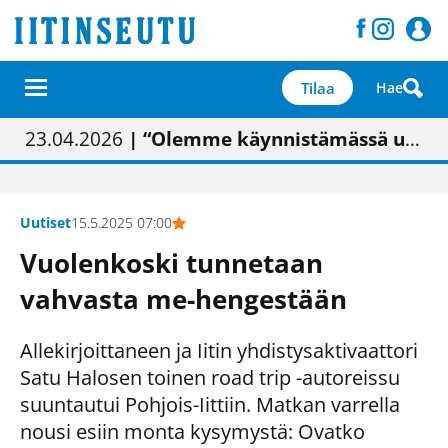
Tilaa
Hae
01.02.2026
05.02.2026
23.04.2026
| Painon vaihtumisen pitäisi näkyä hieman parempana painojäljen laatuna lehdessä
| Uudistettu kunnantalo on valoisa
| “Olemme käynnistämässä uudelleen keskustavisiotyön”
09.05.2026
| "Maalla on totuttu elämään omavaraisemmin kuin kaupungissa"
Uutiset
15.5.2025 07:00
Vuolenkoski tunnetaan
vahvasta me-hengestään
Allekirjoittaneen ja Iitin yhdistysaktivaattori
Satu Halosen toinen road trip -autoreissu
suuntautui Pohjois-Iittiin. Matkan varrella
nousi esiin monta kysymystä: Ovatko