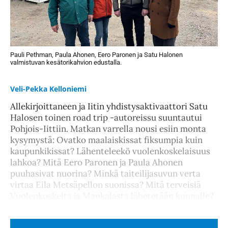
Pauli Pethman, Paula Ahonen, Eero Paronen ja Satu Halonen
valmistuvan kesätorikahvion edustalla.
Veli-Pekka Kelloniemi
Allekirjoittaneen ja Iitin yhdistysaktivaattori Satu
Halosen toinen road trip -autoreissu suuntautui
Pohjois-Iittiin. Matkan varrella nousi esiin monta
kysymystä: Ovatko maalaiskissat fiksumpia kuin
kaupunkikissat? Lähenteleekö vuolenkoskelaisuus
lahkoa? Mitä Eero Paronen ja Paula Ahonen
puuhasivat nuorina? Minkä taiteilijasuvun verta
virtaa Eila Metsäpellon suonissa? Mitä terveisiä
Vuolenkoskelta ja Mankalasta lähetetään kunnalle?