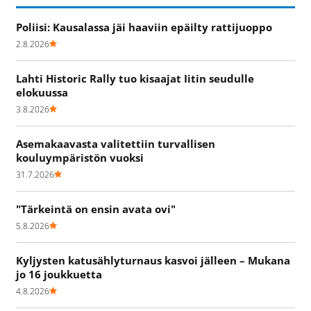
Poliisi: Kausalassa jäi haaviin epäilty rattijuoppo
2.8.2026
Lahti Historic Rally tuo kisaajat Iitin seudulle
elokuussa
3.8.2026
Asemakaavasta valitettiin turvallisen
kouluympäristön vuoksi
31.7.2026
"Tärkeintä on ensin avata ovi"
5.8.2026
Kyljysten katusählyturnaus kasvoi jälleen – Mukana
jo 16 joukkuetta
4.8.2026