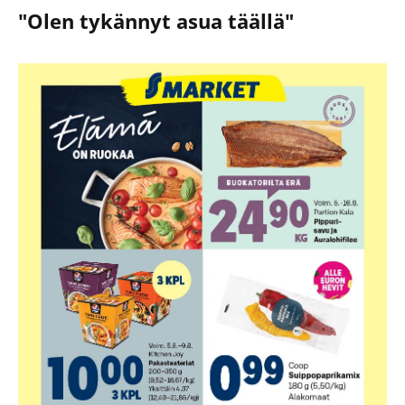
"Olen tykännyt asua täällä"