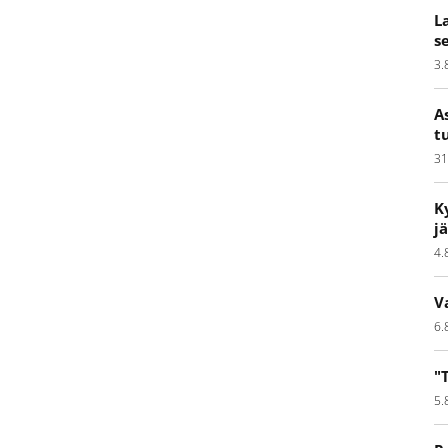
L
s
3.
A
t
31
K
j
4.
V
6.
"
5.