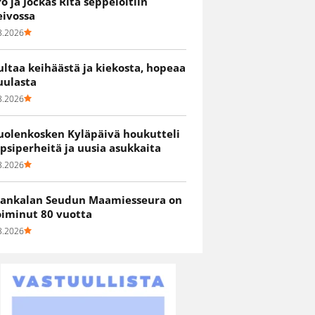
ro ja Jockas Rita seppelöitiin
eivossa
8.2026
ultaa keihäästä ja kiekosta, hopeaa
uulasta
8.2026
uolenkosken Kyläpäivä houkutteli
apsiperheitä ja uusia asukkaita
8.2026
ankalan Seudun Maamiesseura on
oiminut 80 vuotta
8.2026