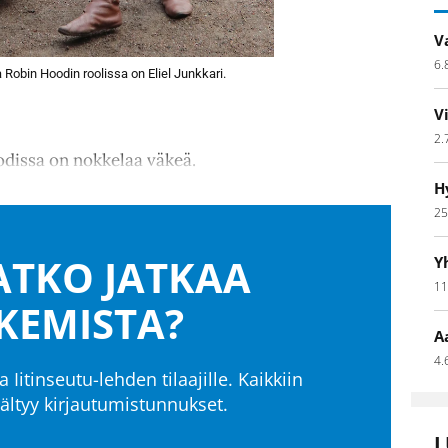
V
6.
 Robin Hoodin roolissa on Eliel Junkkari.
V
2.
odissa on nokkelaa väkeä.
H
25
TKO JATKAA
Y
11
KEMISTA?
A
4.
a Iitinseutu-lehden tilaajille. Kaikkiin
isältyy kirjautumistunnukset.
L