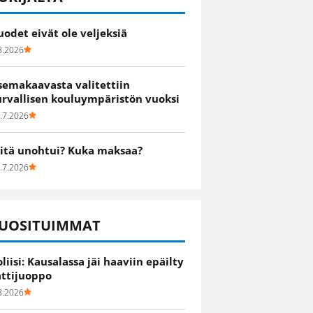
uodet eivät ole veljeksiä
8.2026
semakaavasta valitettiin
urvallisen kouluympäristön vuoksi
.7.2026
itä unohtui? Kuka maksaa?
.7.2026
UOSITUIMMAT
oliisi: Kausalassa jäi haaviin epäilty
attijuoppo
8.2026