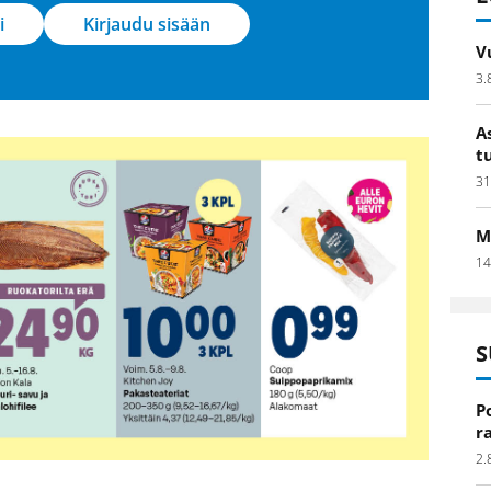
i
Kirjaudu sisään
V
3.
A
t
31
M
14
S
P
r
2.