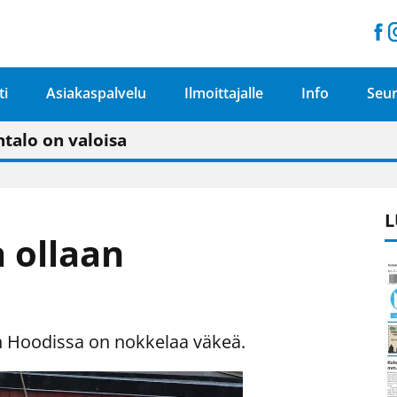
ti
Asiakaspalvelu
Ilmoittajalle
Info
Seur
n pitäisi näkyä hieman parempana painojäljen 
talo on valoisa
ämässä uudelleen keskustavisiotyön”
tu elämään omavaraisemmin kuin kaupungissa"
L
 ollaan
in Hoodissa on nokkelaa väkeä.