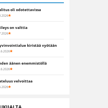
alitus oli odotettavissa
8.2026
iileys on valttia
7.2026
yvinvointialue kiristää vyötään
.6.2026
hden äänen enemmistöllä
.6.2026
ateluus velvoittaa
6.2026
UKIJALTA