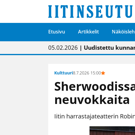
Etusivu
Artikkelit
Näköisleh
01.02.2026
05.02.2026
23.04.2026
| Painon vaihtumise
| Uudistettu kunnan
| “Olemme käynnist
09.05.2026
| "Maalla on totut
Kulttuuri
8.7.2026 15:00
Sherwoodissa
neuvokkaita
Iitin harrastajateatterin Rob