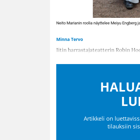
Neito Marianin roolia näyttelee Meiyu Engberg ja
Minna Tervo
Iitin harrastajateatterin Robin Ho
HALUA
LU
Artikkeli on luettaviss
tilauksiin s