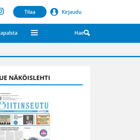
Tilaa
Kirjaudu
Hae
apalsta
laatuna lehdessä
UE NÄKÖISLEHTI