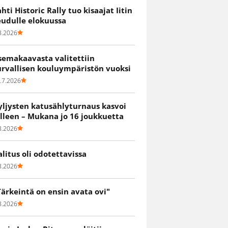
ahti Historic Rally tuo kisaajat Iitin
eudulle elokuussa
8.2026
semakaavasta valitettiin
urvallisen kouluympäristön vuoksi
.7.2026
yljysten katusählyturnaus kasvoi
älleen – Mukana jo 16 joukkuetta
8.2026
alitus oli odotettavissa
8.2026
Tärkeintä on ensin avata ovi"
8.2026