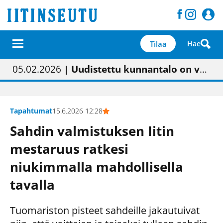
Tilaa
Hae
01.02.2026
05.02.2026
23.04.2026
| Painon vaihtumisen pitäisi näkyä hieman parempana painojäljen laatuna lehdessä
| Uudistettu kunnantalo on valoisa
| “Olemme käynnistämässä uudelleen keskustavisiotyön”
09.05.2026
| "Maalla on totuttu elämään omavaraisemmin kuin kaupungissa"
Tapahtumat
15.6.2026 12:28
Sahdin valmistuksen Iitin
mestaruus ratkesi
niukimmalla mahdollisella
tavalla
Tuomariston pisteet sahdeille jakautuivat