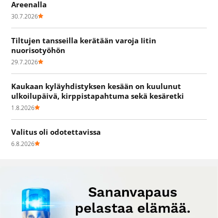
Areenalla
30.7.2026
Tiltujen tansseilla kerätään varoja Iitin
nuorisotyöhön
29.7.2026
Kaukaan kyläyhdistyksen kesään on kuulunut
ulkoilupäivä, kirppistapahtuma sekä kesäretki
1.8.2026
Valitus oli odotettavissa
6.8.2026