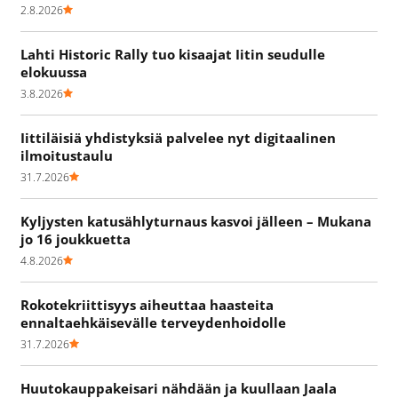
2.8.2026
Lahti Historic Rally tuo kisaajat Iitin seudulle
elokuussa
3.8.2026
Iittiläisiä yhdistyksiä palvelee nyt digitaalinen
ilmoitustaulu
31.7.2026
Kyljysten katusählyturnaus kasvoi jälleen – Mukana
jo 16 joukkuetta
4.8.2026
Rokotekriittisyys aiheuttaa haasteita
ennaltaehkäisevälle terveydenhoidolle
31.7.2026
Huutokauppakeisari nähdään ja kuullaan Jaala