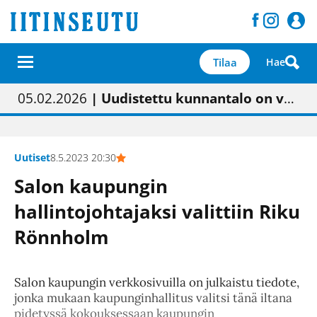
Tilaa
Hae
01.02.2026
05.02.2026
23.04.2026
| Painon vaihtumisen pitäisi näkyä hieman parempana painojäljen laatuna lehdessä
| Uudistettu kunnantalo on valoisa
| “Olemme käynnistämässä uudelleen keskustavisiotyön”
09.05.2026
| "Maalla on totuttu elämään omavaraisemmin kuin kaupungissa"
Uutiset
8.5.2023 20:30
Salon kaupungin
hallintojohtajaksi valittiin Riku
Rönnholm
Salon kaupungin verkkosivuilla on julkaistu tiedote,
jonka mukaan kaupunginhallitus valitsi tänä iltana
pidetyssä kokouksessaan kaupungin