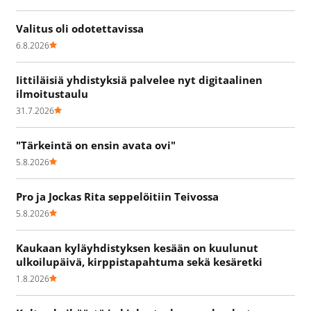
Valitus oli odotettavissa
6.8.2026
Iittiläisiä yhdistyksiä palvelee nyt digitaalinen
ilmoitustaulu
31.7.2026
"Tärkeintä on ensin avata ovi"
5.8.2026
Pro ja Jockas Rita seppelöitiin Teivossa
5.8.2026
Kaukaan kyläyhdistyksen kesään on kuulunut
ulkoilupäivä, kirppistapahtuma sekä kesäretki
1.8.2026