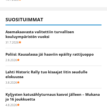
SUOSITUIMMAT
Asemakaavasta valitettiin turvallisen
kouluympäristön vuoksi
31.7.2026
Poliisi: Kausalassa jäi haaviin epäilty rattijuoppo
2.8.2026
Lahti Historic Rally tuo kisaajat Iitin seudulle
elokuussa
3.8.2026
Kyljysten katusählyturnaus kasvoi jälleen – Mukana
jo 16 joukkuetta
4.8.2026