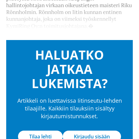
hallintojohtajan virkaan oikeustieteen maisteri Riku
Rönnholmin. Rönnholm on Iitin kunnan entinen
kunnanjohtaja, joka on viimeksi työskennellyt
KymiRing Oy:n toimitusjohtajana.�
HALUATKO
JATKAA
LUKEMISTA?
Artikkeli on luettavissa Iitinseutu-lehden
tilaajille. Kaikkiin tilauksiin sisältyy
kirjautumistunnukset.
Tilaa lehti
Kirjaudu sisään