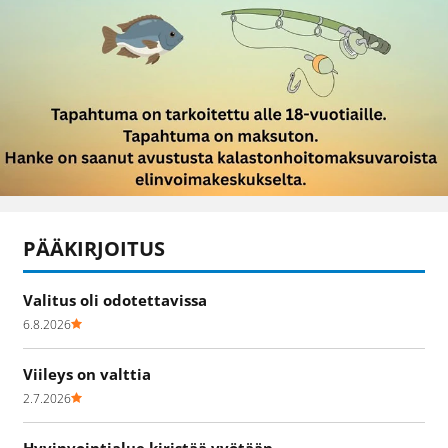
PÄÄKIRJOITUS
Valitus oli odotettavissa
6.8.2026
Viileys on valttia
2.7.2026
Hyvinvointialue kiristää vyötään