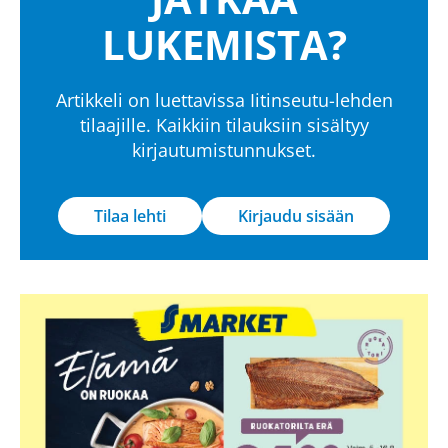
LUKEMISTA?
Artikkeli on luettavissa Iitinseutu-lehden
tilaajille. Kaikkiin tilauksiin sisältyy
kirjautumistunnukset.
Tilaa lehti
Kirjaudu sisään