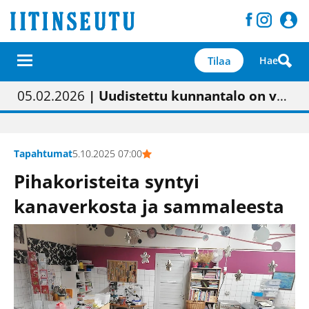
Tilaa
Hae
01.02.2026
05.02.2026
23.04.2026
| Painon vaihtumisen pitäisi näkyä hieman parempana painojäljen laatuna lehdessä
| Uudistettu kunnantalo on valoisa
| “Olemme käynnistämässä uudelleen keskustavisiotyön”
09.05.2026
| "Maalla on totuttu elämään omavaraisemmin kuin kaupungissa"
Tapahtumat
5.10.2025 07:00
Pihakoristeita syntyi
kanaverkosta ja sammaleesta