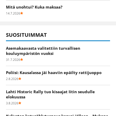
Mitä unohtui? Kuka maksaa?
14.7.2026
SUOSITUIMMAT
Asemakaavasta valitettiin turvallisen
kouluympäristön vuoksi
31.7.2026
Poliisi: Kausalassa jäi haaviin epäilty rattijuoppo
2.8.2026
Lahti Historic Rally tuo kisaajat Iitin seudulle
elokuussa
3.8.2026
Kyljysten katusählyturnaus kasvoi jälleen – Mukana