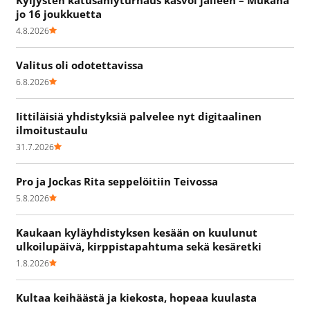
jo 16 joukkuetta
4.8.2026
Valitus oli odotettavissa
6.8.2026
Iittiläisiä yhdistyksiä palvelee nyt digitaalinen
ilmoitustaulu
31.7.2026
Pro ja Jockas Rita seppelöitiin Teivossa
5.8.2026
Kaukaan kyläyhdistyksen kesään on kuulunut
ulkoilupäivä, kirppistapahtuma sekä kesäretki
1.8.2026
Kultaa keihäästä ja kiekosta, hopeaa kuulasta