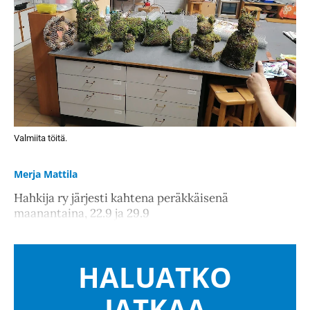
Valmiita töitä.
Merja Mattila
Hahkija ry järjesti kahtena peräkkäisenä
maanantaina, 22.9 ja 29.9
HALUATKO
JATKAA