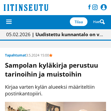
Tilaa
Hae
01.02.2026
05.02.2026
23.04.2026
| Painon vaihtumisen pitäisi näkyä hieman parempana painojäljen laatuna lehdessä
| Uudistettu kunnantalo on valoisa
| “Olemme käynnistämässä uudelleen keskustavisiotyön”
09.05.2026
| "Maalla on totuttu elämään omavaraisemmin kuin kaupungissa"
Tapahtumat
3.5.2024 15:00
Sampolan kyläkirja perustuu
tarinoihin ja muistoihin
Kirjaa varten kylän alueeksi määriteltiin
postinkantopiiri.