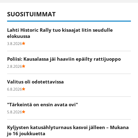
SUOSITUIMMAT
Lahti Historic Rally tuo kisaajat Iitin seudulle
elokuussa
3.8.2026
Poliisi: Kausalassa jäi haaviin epäilty rattijuoppo
2.8.2026
Valitus oli odotettavissa
6.8.2026
"Tärkeintä on ensin avata ovi"
5.8.2026
Kyljysten katusählyturnaus kasvoi jälleen – Mukana
jo 16 joukkuetta