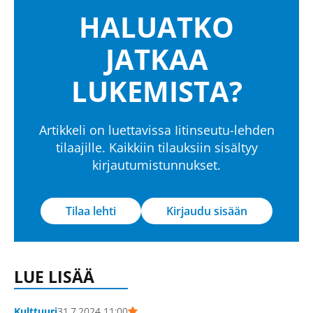
HALUATKO
JATKAA
LUKEMISTA?
Artikkeli on luettavissa Iitinseutu-lehden
tilaajille. Kaikkiin tilauksiin sisältyy
kirjautumistunnukset.
Tilaa lehti
Kirjaudu sisään
LUE LISÄÄ
Kulttuuri
31.7.2024 11:00