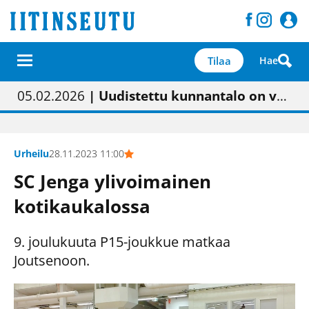
Tilaa
Hae
01.02.2026
05.02.2026
23.04.2026
| Painon vaihtumisen pitäisi näkyä hieman parempana painojäljen laatuna lehdessä
| Uudistettu kunnantalo on valoisa
| “Olemme käynnistämässä uudelleen keskustavisiotyön”
09.05.2026
| "Maalla on totuttu elämään omavaraisemmin kuin kaupungissa"
Urheilu
28.11.2023 11:00
SC Jenga ylivoimainen
kotikaukalossa
9. joulukuuta P15-joukkue matkaa
Joutsenoon.