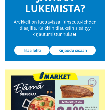
LUKEMISTA?
Artikkeli on luettavissa Iitinseutu-lehden
tilaajille. Kaikkiin tilauksiin sisältyy
kirjautumistunnukset.
Tilaa lehti
Kirjaudu sisään