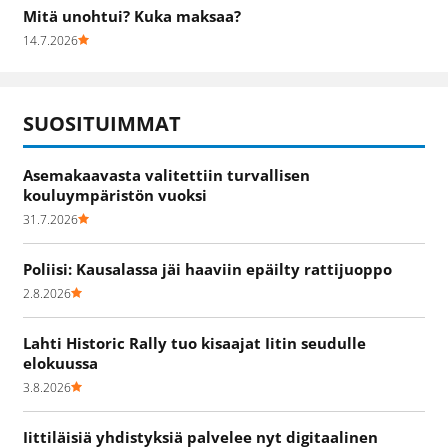
Mitä unohtui? Kuka maksaa?
14.7.2026
SUOSITUIMMAT
Asemakaavasta valitettiin turvallisen
kouluympäristön vuoksi
31.7.2026
Poliisi: Kausalassa jäi haaviin epäilty rattijuoppo
2.8.2026
Lahti Historic Rally tuo kisaajat Iitin seudulle
elokuussa
3.8.2026
Iittiläisiä yhdistyksiä palvelee nyt digitaalinen