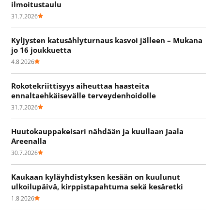
ilmoitustaulu
31.7.2026
Kyljysten katusählyturnaus kasvoi jälleen – Mukana
jo 16 joukkuetta
4.8.2026
Rokotekriittisyys aiheuttaa haasteita
ennaltaehkäisevälle terveydenhoidolle
31.7.2026
Huutokauppakeisari nähdään ja kuullaan Jaala
Areenalla
30.7.2026
Kaukaan kyläyhdistyksen kesään on kuulunut
ulkoilupäivä, kirppistapahtuma sekä kesäretki
1.8.2026