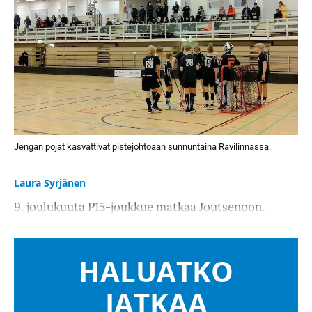
Jengan pojat kasvattivat pistejohtoaan sunnuntaina Ravilinnassa.
Laura Syrjänen
9. joulukuuta P15-joukkue matkaa Joutsenoon.
HALUATKO
JATKAA